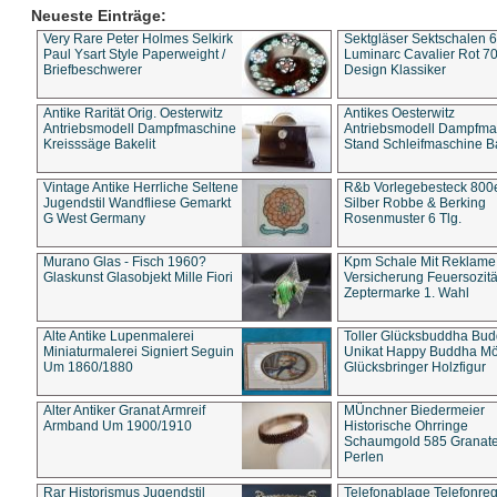
Neueste Einträge:
Very Rare Peter Holmes Selkirk
Sektgläser Sektschalen 
Paul Ysart Style Paperweight /
Luminarc Cavalier Rot 70
Briefbeschwerer
Design Klassiker
Antike Rarität Orig. Oesterwitz
Antikes Oesterwitz
Antriebsmodell Dampfmaschine
Antriebsmodell Dampfma
Kreisssäge Bakelit
Stand Schleifmaschine Ba
Vintage Antike Herrliche Seltene
R&b Vorlegebesteck 800
Jugendstil Wandfliese Gemarkt
Silber Robbe & Berking
G West Germany
Rosenmuster 6 Tlg.
Murano Glas - Fisch 1960?
Kpm Schale Mit Reklame
Glaskunst Glasobjekt Mille Fiori
Versicherung Feuersozitä
Zeptermarke 1. Wahl
Alte Antike Lupenmalerei
Toller Glücksbuddha Bu
Miniaturmalerei Signiert Seguin
Unikat Happy Buddha M
Um 1860/1880
Glücksbringer Holzfigur
Alter Antiker Granat Armreif
MÜnchner Biedermeier
Armband Um 1900/1910
Historische Ohrringe
Schaumgold 585 Granate 
Perlen
Rar Historismus Jugendstil
Telefonablage Telefonreg