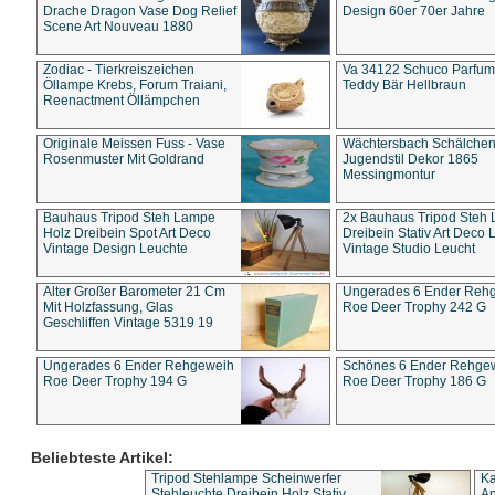
Drache Dragon Vase Dog Relief
Design 60er 70er Jahre
Scene Art Nouveau 1880
Zodiac - Tierkreiszeichen
Va 34122 Schuco Parfum 
Öllampe Krebs, Forum Traiani,
Teddy Bär Hellbraun
Reenactment Öllämpchen
Originale Meissen Fuss - Vase
Wächtersbach Schälche
Rosenmuster Mit Goldrand
Jugendstil Dekor 1865
Messingmontur
Bauhaus Tripod Steh Lampe
2x Bauhaus Tripod Steh
Holz Dreibein Spot Art Deco
Dreibein Stativ Art Deco L
Vintage Design Leuchte
Vintage Studio Leucht
Alter Großer Barometer 21 Cm
Ungerades 6 Ender Reh
Mit Holzfassung, Glas
Roe Deer Trophy 242 G
Geschliffen Vintage 5319 19
Ungerades 6 Ender Rehgeweih
Schönes 6 Ender Rehge
Roe Deer Trophy 194 G
Roe Deer Trophy 186 G
Beliebteste Artikel:
Tripod Stehlampe Scheinwerfer
Ka
Stehleuchte Dreibein Holz Stativ
An