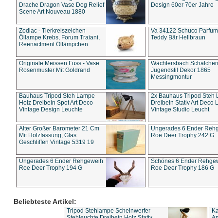
Drache Dragon Vase Dog Relief
Design 60er 70er Jahre
Scene Art Nouveau 1880
Zodiac - Tierkreiszeichen
Va 34122 Schuco Parfum 
Öllampe Krebs, Forum Traiani,
Teddy Bär Hellbraun
Reenactment Öllämpchen
Originale Meissen Fuss - Vase
Wächtersbach Schälche
Rosenmuster Mit Goldrand
Jugendstil Dekor 1865
Messingmontur
Bauhaus Tripod Steh Lampe
2x Bauhaus Tripod Steh
Holz Dreibein Spot Art Deco
Dreibein Stativ Art Deco L
Vintage Design Leuchte
Vintage Studio Leucht
Alter Großer Barometer 21 Cm
Ungerades 6 Ender Reh
Mit Holzfassung, Glas
Roe Deer Trophy 242 G
Geschliffen Vintage 5319 19
Ungerades 6 Ender Rehgeweih
Schönes 6 Ender Rehge
Roe Deer Trophy 194 G
Roe Deer Trophy 186 G
Beliebteste Artikel:
Tripod Stehlampe Scheinwerfer
Ka
Stehleuchte Dreibein Holz Stativ
An