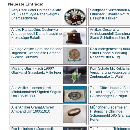
Neueste Einträge:
Very Rare Peter Holmes Selkirk
Sektgläser Sektschalen 
Paul Ysart Style Paperweight /
Luminarc Cavalier Rot 70
Briefbeschwerer
Design Klassiker
Antike Rarität Orig. Oesterwitz
Antikes Oesterwitz
Antriebsmodell Dampfmaschine
Antriebsmodell Dampfma
Kreisssäge Bakelit
Stand Schleifmaschine Ba
Vintage Antike Herrliche Seltene
R&b Vorlegebesteck 800
Jugendstil Wandfliese Gemarkt
Silber Robbe & Berking
G West Germany
Rosenmuster 6 Tlg.
Murano Glas - Fisch 1960?
Kpm Schale Mit Reklame
Glaskunst Glasobjekt Mille Fiori
Versicherung Feuersozitä
Zeptermarke 1. Wahl
Alte Antike Lupenmalerei
Toller Glücksbuddha Bu
Miniaturmalerei Signiert Seguin
Unikat Happy Buddha M
Um 1860/1880
Glücksbringer Holzfigur
Alter Antiker Granat Armreif
MÜnchner Biedermeier
Armband Um 1900/1910
Historische Ohrringe
Schaumgold 585 Granate 
Perlen
Rar Historismus Jugendstil
Telefonablage Telefonreg