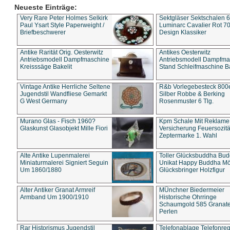
Neueste Einträge:
Very Rare Peter Holmes Selkirk
Sektgläser Sektschalen 
Paul Ysart Style Paperweight /
Luminarc Cavalier Rot 70
Briefbeschwerer
Design Klassiker
Antike Rarität Orig. Oesterwitz
Antikes Oesterwitz
Antriebsmodell Dampfmaschine
Antriebsmodell Dampfma
Kreisssäge Bakelit
Stand Schleifmaschine Ba
Vintage Antike Herrliche Seltene
R&b Vorlegebesteck 800
Jugendstil Wandfliese Gemarkt
Silber Robbe & Berking
G West Germany
Rosenmuster 6 Tlg.
Murano Glas - Fisch 1960?
Kpm Schale Mit Reklame
Glaskunst Glasobjekt Mille Fiori
Versicherung Feuersozitä
Zeptermarke 1. Wahl
Alte Antike Lupenmalerei
Toller Glücksbuddha Bu
Miniaturmalerei Signiert Seguin
Unikat Happy Buddha M
Um 1860/1880
Glücksbringer Holzfigur
Alter Antiker Granat Armreif
MÜnchner Biedermeier
Armband Um 1900/1910
Historische Ohrringe
Schaumgold 585 Granate 
Perlen
Rar Historismus Jugendstil
Telefonablage Telefonreg