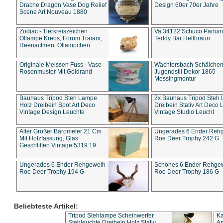
Drache Dragon Vase Dog Relief
Design 60er 70er Jahre
Scene Art Nouveau 1880
Zodiac - Tierkreiszeichen
Va 34122 Schuco Parfum 
Öllampe Krebs, Forum Traiani,
Teddy Bär Hellbraun
Reenactment Öllämpchen
Originale Meissen Fuss - Vase
Wächtersbach Schälche
Rosenmuster Mit Goldrand
Jugendstil Dekor 1865
Messingmontur
Bauhaus Tripod Steh Lampe
2x Bauhaus Tripod Steh
Holz Dreibein Spot Art Deco
Dreibein Stativ Art Deco L
Vintage Design Leuchte
Vintage Studio Leucht
Alter Großer Barometer 21 Cm
Ungerades 6 Ender Reh
Mit Holzfassung, Glas
Roe Deer Trophy 242 G
Geschliffen Vintage 5319 19
Ungerades 6 Ender Rehgeweih
Schönes 6 Ender Rehge
Roe Deer Trophy 194 G
Roe Deer Trophy 186 G
Beliebteste Artikel:
Tripod Stehlampe Scheinwerfer
Ka
Stehleuchte Dreibein Holz Stativ
An