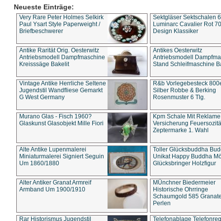
Neueste Einträge:
Very Rare Peter Holmes Selkirk
Sektgläser Sektschalen 
Paul Ysart Style Paperweight /
Luminarc Cavalier Rot 70
Briefbeschwerer
Design Klassiker
Antike Rarität Orig. Oesterwitz
Antikes Oesterwitz
Antriebsmodell Dampfmaschine
Antriebsmodell Dampfma
Kreisssäge Bakelit
Stand Schleifmaschine Ba
Vintage Antike Herrliche Seltene
R&b Vorlegebesteck 800
Jugendstil Wandfliese Gemarkt
Silber Robbe & Berking
G West Germany
Rosenmuster 6 Tlg.
Murano Glas - Fisch 1960?
Kpm Schale Mit Reklame
Glaskunst Glasobjekt Mille Fiori
Versicherung Feuersozitä
Zeptermarke 1. Wahl
Alte Antike Lupenmalerei
Toller Glücksbuddha Bu
Miniaturmalerei Signiert Seguin
Unikat Happy Buddha M
Um 1860/1880
Glücksbringer Holzfigur
Alter Antiker Granat Armreif
MÜnchner Biedermeier
Armband Um 1900/1910
Historische Ohrringe
Schaumgold 585 Granate 
Perlen
Rar Historismus Jugendstil
Telefonablage Telefonreg