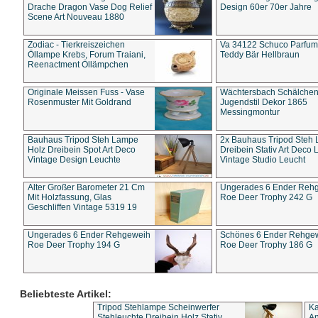
Drache Dragon Vase Dog Relief
Design 60er 70er Jahre
Scene Art Nouveau 1880
Zodiac - Tierkreiszeichen
Va 34122 Schuco Parfum 
Öllampe Krebs, Forum Traiani,
Teddy Bär Hellbraun
Reenactment Öllämpchen
Originale Meissen Fuss - Vase
Wächtersbach Schälche
Rosenmuster Mit Goldrand
Jugendstil Dekor 1865
Messingmontur
Bauhaus Tripod Steh Lampe
2x Bauhaus Tripod Steh
Holz Dreibein Spot Art Deco
Dreibein Stativ Art Deco L
Vintage Design Leuchte
Vintage Studio Leucht
Alter Großer Barometer 21 Cm
Ungerades 6 Ender Reh
Mit Holzfassung, Glas
Roe Deer Trophy 242 G
Geschliffen Vintage 5319 19
Ungerades 6 Ender Rehgeweih
Schönes 6 Ender Rehge
Roe Deer Trophy 194 G
Roe Deer Trophy 186 G
Beliebteste Artikel:
Tripod Stehlampe Scheinwerfer
Ka
Stehleuchte Dreibein Holz Stativ
An