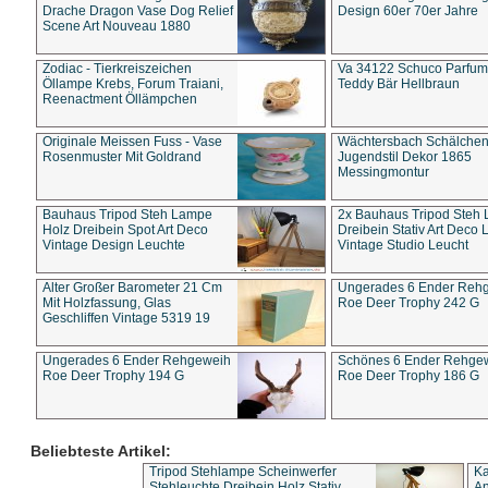
Drache Dragon Vase Dog Relief
Design 60er 70er Jahre
Scene Art Nouveau 1880
Zodiac - Tierkreiszeichen
Va 34122 Schuco Parfum 
Öllampe Krebs, Forum Traiani,
Teddy Bär Hellbraun
Reenactment Öllämpchen
Originale Meissen Fuss - Vase
Wächtersbach Schälche
Rosenmuster Mit Goldrand
Jugendstil Dekor 1865
Messingmontur
Bauhaus Tripod Steh Lampe
2x Bauhaus Tripod Steh
Holz Dreibein Spot Art Deco
Dreibein Stativ Art Deco L
Vintage Design Leuchte
Vintage Studio Leucht
Alter Großer Barometer 21 Cm
Ungerades 6 Ender Reh
Mit Holzfassung, Glas
Roe Deer Trophy 242 G
Geschliffen Vintage 5319 19
Ungerades 6 Ender Rehgeweih
Schönes 6 Ender Rehge
Roe Deer Trophy 194 G
Roe Deer Trophy 186 G
Beliebteste Artikel:
Tripod Stehlampe Scheinwerfer
Ka
Stehleuchte Dreibein Holz Stativ
An