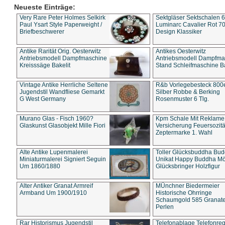
Neueste Einträge:
Very Rare Peter Holmes Selkirk
Sektgläser Sektschalen 
Paul Ysart Style Paperweight /
Luminarc Cavalier Rot 70
Briefbeschwerer
Design Klassiker
Antike Rarität Orig. Oesterwitz
Antikes Oesterwitz
Antriebsmodell Dampfmaschine
Antriebsmodell Dampfma
Kreisssäge Bakelit
Stand Schleifmaschine Ba
Vintage Antike Herrliche Seltene
R&b Vorlegebesteck 800
Jugendstil Wandfliese Gemarkt
Silber Robbe & Berking
G West Germany
Rosenmuster 6 Tlg.
Murano Glas - Fisch 1960?
Kpm Schale Mit Reklame
Glaskunst Glasobjekt Mille Fiori
Versicherung Feuersozitä
Zeptermarke 1. Wahl
Alte Antike Lupenmalerei
Toller Glücksbuddha Bu
Miniaturmalerei Signiert Seguin
Unikat Happy Buddha M
Um 1860/1880
Glücksbringer Holzfigur
Alter Antiker Granat Armreif
MÜnchner Biedermeier
Armband Um 1900/1910
Historische Ohrringe
Schaumgold 585 Granate 
Perlen
Rar Historismus Jugendstil
Telefonablage Telefonreg