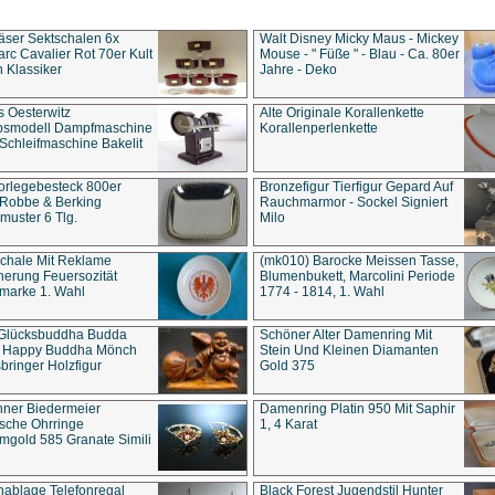
äser Sektschalen 6x
Walt Disney Micky Maus - Mickey
rc Cavalier Rot 70er Kult
Mouse - " Füße " - Blau - Ca. 80er
 Klassiker
Jahre - Deko
s Oesterwitz
Alte Originale Korallenkette
ebsmodell Dampfmaschine
Korallenperlenkette
Schleifmaschine Bakelit
rlegebesteck 800er
Bronzefigur Tierfigur Gepard Auf
 Robbe & Berking
Rauchmarmor - Sockel Signiert
uster 6 Tlg.
Milo
chale Mit Reklame
(mk010) Barocke Meissen Tasse,
herung Feuersozität
Blumenbukett, Marcolini Periode
marke 1. Wahl
1774 - 1814, 1. Wahl
 Glücksbuddha Budda
Schöner Alter Damenring Mit
t Happy Buddha Mönch
Stein Und Kleinen Diamanten
bringer Holzfigur
Gold 375
ner Biedermeier
Damenring Platin 950 Mit Saphir
ische Ohrringe
1, 4 Karat
gold 585 Granate Simili
nablage Telefonregal
Black Forest Jugendstil Hunter