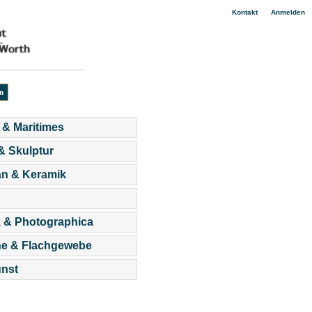
|
Kontakt
Anmelden
 & Maritimes
 & Skulptur
an & Keramik
 & Photographica
he & Flachgewebe
nst