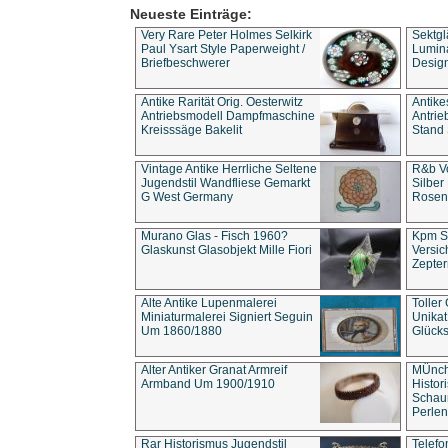
Neueste Einträge:
Very Rare Peter Holmes Selkirk
Sektgl
Paul Ysart Style Paperweight /
Lumina
Briefbeschwerer
Design
Antike Rarität Orig. Oesterwitz
Antike
Antriebsmodell Dampfmaschine
Antri
Kreisssäge Bakelit
Stand 
Vintage Antike Herrliche Seltene
R&b Vo
Jugendstil Wandfliese Gemarkt
Silber
G West Germany
Rosenm
Murano Glas - Fisch 1960?
Kpm S
Glaskunst Glasobjekt Mille Fiori
Versic
Zepter
Alte Antike Lupenmalerei
Toller
Miniaturmalerei Signiert Seguin
Unika
Um 1860/1880
Glücks
Alter Antiker Granat Armreif
MÜnch
Armband Um 1900/1910
Histor
Schaum
Perlen
Rar Historismus Jugendstil
Telefo