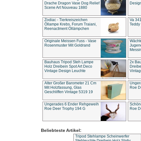
Drache Dragon Vase Dog Relief
Design
Scene Art Nouveau 1880
Zodiac - Tierkreiszeichen
Va 341
Öllampe Krebs, Forum Traiani,
Teddy 
Reenactment Öllämpchen
Originale Meissen Fuss - Vase
Wächt
Rosenmuster Mit Goldrand
Jugend
Messi
Bauhaus Tripod Steh Lampe
2x Ba
Holz Dreibein Spot Art Deco
Dreibe
Vintage Design Leuchte
Vintag
Alter Großer Barometer 21 Cm
Unger
Mit Holzfassung, Glas
Roe D
Geschliffen Vintage 5319 19
Ungerades 6 Ender Rehgeweih
Schön
Roe Deer Trophy 194 G
Roe D
Beliebteste Artikel:
Tripod Stehlampe Scheinwerfer
Stehleuchte Dreibein Holz Stativ