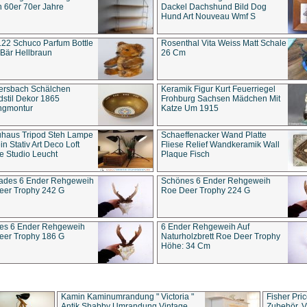
 60er 70er Jahre
Dackel Dachshund Bild Dog
Hund Art Nouveau Wmf S
22 Schuco Parfum Bottle
Rosenthal Vita Weiss Matt Schale
Bär Hellbraun
26 Cm
ersbach Schälchen
Keramik Figur Kurt Feuerriegel
stil Dekor 1865
Frohburg Sachsen Mädchen Mit
ngmontur
Katze Um 1915
uhaus Tripod Steh Lampe
Schaeffenacker Wand Platte
in Stativ Art Deco Loft
Fliese Relief Wandkeramik Wall
e Studio Leucht
Plaque Fisch
ades 6 Ender Rehgeweih
Schönes 6 Ender Rehgeweih
eer Trophy 242 G
Roe Deer Trophy 224 G
es 6 Ender Rehgeweih
6 Ender Rehgeweih Auf
eer Trophy 186 G
Naturholzbrett Roe Deer Trophy
Höhe: 34 Cm
Kamin Kaminumrandung " Victoria "
Fisher Pri
Antik Shabby Umrandung Vintage
Zubehör, V