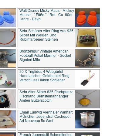
Walt Disney Micky Maus - Mickey
Mouse - " Füße " - Rot - Ca. 80er
Jahre - Deko
Sehr Schöner Alter Ring Aus 935
Silber Mit Weißen Und
Rubinfarbenen Steinen
Bronzefigur Vintage American
Football Pokal Marmor - Sockel
Signiert Milo
20 X Triglides 4 Webgürtel
Handtaschen Geldbeutel Ring
Verschluss Haken Schieber
Sehr Alter Silber 835 Fischpunze
Fischland Bernsteinanhänger
Amber Butterscotch
Email Ludwig Vierthaler Winhart
MÜnchen Jugendstil Cachepot
Art Nouveau 5c Wmf
French Jugendstil Schmetterling