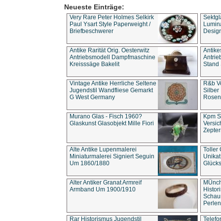
Neueste Einträge:
Very Rare Peter Holmes Selkirk
Sektgl
Paul Ysart Style Paperweight /
Lumina
Briefbeschwerer
Design
Antike Rarität Orig. Oesterwitz
Antike
Antriebsmodell Dampfmaschine
Antri
Kreisssäge Bakelit
Stand 
Vintage Antike Herrliche Seltene
R&b Vo
Jugendstil Wandfliese Gemarkt
Silber
G West Germany
Rosenm
Murano Glas - Fisch 1960?
Kpm S
Glaskunst Glasobjekt Mille Fiori
Versic
Zepter
Alte Antike Lupenmalerei
Toller
Miniaturmalerei Signiert Seguin
Unika
Um 1860/1880
Glücks
Alter Antiker Granat Armreif
MÜnch
Armband Um 1900/1910
Histor
Schaum
Perlen
Rar Historismus Jugendstil
Telefo