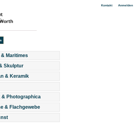
|
Kontakt
Anmelden
 & Maritimes
 & Skulptur
an & Keramik
 & Photographica
he & Flachgewebe
nst