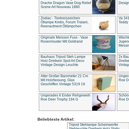
Drache Dragon Vase Dog Relief
Design
Scene Art Nouveau 1880
Zodiac - Tierkreiszeichen
Va 341
Öllampe Krebs, Forum Traiani,
Teddy 
Reenactment Öllämpchen
Originale Meissen Fuss - Vase
Wächt
Rosenmuster Mit Goldrand
Jugend
Messi
Bauhaus Tripod Steh Lampe
2x Ba
Holz Dreibein Spot Art Deco
Dreibe
Vintage Design Leuchte
Vintag
Alter Großer Barometer 21 Cm
Unger
Mit Holzfassung, Glas
Roe D
Geschliffen Vintage 5319 19
Ungerades 6 Ender Rehgeweih
Schön
Roe Deer Trophy 194 G
Roe D
Beliebteste Artikel:
Tripod Stehlampe Scheinwerfer
Stehleuchte Dreibein Holz Stativ