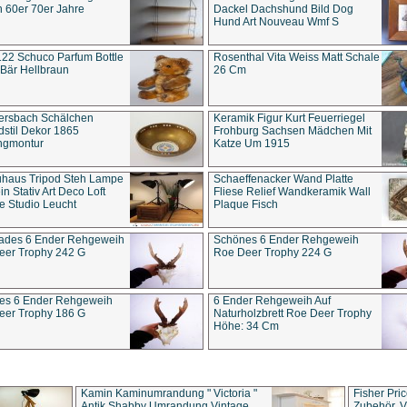
 60er 70er Jahre
Dackel Dachshund Bild Dog
Hund Art Nouveau Wmf S
22 Schuco Parfum Bottle
Rosenthal Vita Weiss Matt Schale
Bär Hellbraun
26 Cm
ersbach Schälchen
Keramik Figur Kurt Feuerriegel
stil Dekor 1865
Frohburg Sachsen Mädchen Mit
ngmontur
Katze Um 1915
uhaus Tripod Steh Lampe
Schaeffenacker Wand Platte
in Stativ Art Deco Loft
Fliese Relief Wandkeramik Wall
e Studio Leucht
Plaque Fisch
ades 6 Ender Rehgeweih
Schönes 6 Ender Rehgeweih
eer Trophy 242 G
Roe Deer Trophy 224 G
es 6 Ender Rehgeweih
6 Ender Rehgeweih Auf
eer Trophy 186 G
Naturholzbrett Roe Deer Trophy
Höhe: 34 Cm
Kamin Kaminumrandung " Victoria "
Fisher Pri
Antik Shabby Umrandung Vintage
Zubehör, V