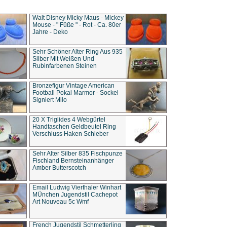
Walt Disney Micky Maus - Mickey
Mouse - " Füße " - Rot - Ca. 80er
Jahre - Deko
Sehr Schöner Alter Ring Aus 935
Silber Mit Weißen Und
Rubinfarbenen Steinen
Bronzefigur Vintage American
Football Pokal Marmor - Sockel
Signiert Milo
20 X Triglides 4 Webgürtel
Handtaschen Geldbeutel Ring
Verschluss Haken Schieber
Sehr Alter Silber 835 Fischpunze
Fischland Bernsteinanhänger
Amber Butterscotch
Email Ludwig Vierthaler Winhart
MÜnchen Jugendstil Cachepot
Art Nouveau 5c Wmf
French Jugendstil Schmetterling