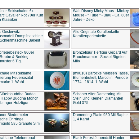
äser Sektschalen 6x
Walt Disney Micky Maus - Mickey
rc Cavalier Rot 70er Kult
Mouse - " Füße " - Blau - Ca. 80er
 Klassiker
Jahre - Deko
s Oesterwitz
Alte Originale Korallenkette
ebsmodell Dampfmaschine
Korallenperlenkette
Schleifmaschine Bakelit
rlegebesteck 800er
Bronzefigur Tierfigur Gepard Auf
 Robbe & Berking
Rauchmarmor - Sockel Signiert
uster 6 Tlg.
Milo
chale Mit Reklame
(mk010) Barocke Meissen Tasse,
herung Feuersozität
Blumenbukett, Marcolini Periode
marke 1. Wahl
1774 - 1814, 1. Wahl
 Glücksbuddha Budda
Schöner Alter Damenring Mit
t Happy Buddha Mönch
Stein Und Kleinen Diamanten
bringer Holzfigur
Gold 375
ner Biedermeier
Damenring Platin 950 Mit Saphir
ische Ohrringe
1, 4 Karat
gold 585 Granate Simili
nablage Telefonregal
Black Forest Jugendstil Hunter