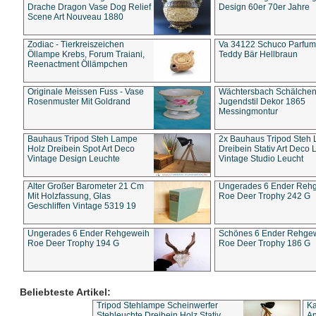
Drache Dragon Vase Dog Relief
Design 60er 70er Jahre
Scene Art Nouveau 1880
Zodiac - Tierkreiszeichen
Va 34122 Schuco Parfum 
Öllampe Krebs, Forum Traiani,
Teddy Bär Hellbraun
Reenactment Öllämpchen
Originale Meissen Fuss - Vase
Wächtersbach Schälche
Rosenmuster Mit Goldrand
Jugendstil Dekor 1865
Messingmontur
Bauhaus Tripod Steh Lampe
2x Bauhaus Tripod Steh
Holz Dreibein Spot Art Deco
Dreibein Stativ Art Deco L
Vintage Design Leuchte
Vintage Studio Leucht
Alter Großer Barometer 21 Cm
Ungerades 6 Ender Reh
Mit Holzfassung, Glas
Roe Deer Trophy 242 G
Geschliffen Vintage 5319 19
Ungerades 6 Ender Rehgeweih
Schönes 6 Ender Rehge
Roe Deer Trophy 194 G
Roe Deer Trophy 186 G
Beliebteste Artikel:
Tripod Stehlampe Scheinwerfer
Ka
Stehleuchte Dreibein Holz Stativ
An