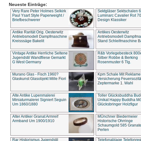
Neueste Einträge:
Very Rare Peter Holmes Selkirk
Sektgläser Sektschalen 
Paul Ysart Style Paperweight /
Luminarc Cavalier Rot 70
Briefbeschwerer
Design Klassiker
Antike Rarität Orig. Oesterwitz
Antikes Oesterwitz
Antriebsmodell Dampfmaschine
Antriebsmodell Dampfma
Kreisssäge Bakelit
Stand Schleifmaschine Ba
Vintage Antike Herrliche Seltene
R&b Vorlegebesteck 800
Jugendstil Wandfliese Gemarkt
Silber Robbe & Berking
G West Germany
Rosenmuster 6 Tlg.
Murano Glas - Fisch 1960?
Kpm Schale Mit Reklame
Glaskunst Glasobjekt Mille Fiori
Versicherung Feuersozitä
Zeptermarke 1. Wahl
Alte Antike Lupenmalerei
Toller Glücksbuddha Bu
Miniaturmalerei Signiert Seguin
Unikat Happy Buddha M
Um 1860/1880
Glücksbringer Holzfigur
Alter Antiker Granat Armreif
MÜnchner Biedermeier
Armband Um 1900/1910
Historische Ohrringe
Schaumgold 585 Granate 
Perlen
Rar Historismus Jugendstil
Telefonablage Telefonreg