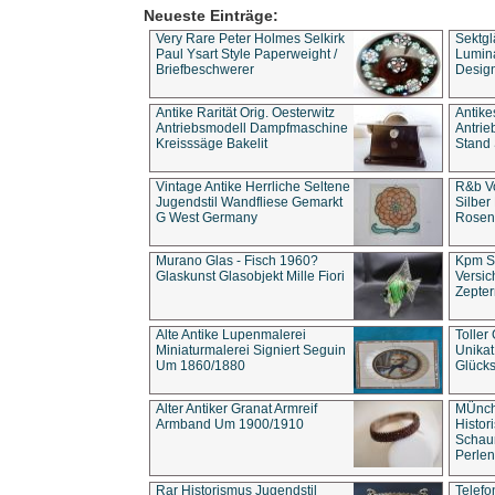
Neueste Einträge:
Very Rare Peter Holmes Selkirk
Sektgl
Paul Ysart Style Paperweight /
Lumina
Briefbeschwerer
Design
Antike Rarität Orig. Oesterwitz
Antike
Antriebsmodell Dampfmaschine
Antri
Kreisssäge Bakelit
Stand 
Vintage Antike Herrliche Seltene
R&b Vo
Jugendstil Wandfliese Gemarkt
Silber
G West Germany
Rosenm
Murano Glas - Fisch 1960?
Kpm S
Glaskunst Glasobjekt Mille Fiori
Versic
Zepter
Alte Antike Lupenmalerei
Toller
Miniaturmalerei Signiert Seguin
Unika
Um 1860/1880
Glücks
Alter Antiker Granat Armreif
MÜnch
Armband Um 1900/1910
Histor
Schaum
Perlen
Rar Historismus Jugendstil
Telefo