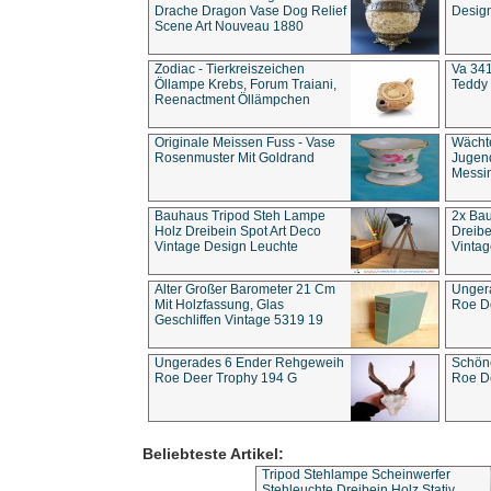
Drache Dragon Vase Dog Relief
Design
Scene Art Nouveau 1880
Zodiac - Tierkreiszeichen
Va 341
Öllampe Krebs, Forum Traiani,
Teddy 
Reenactment Öllämpchen
Originale Meissen Fuss - Vase
Wächt
Rosenmuster Mit Goldrand
Jugend
Messi
Bauhaus Tripod Steh Lampe
2x Ba
Holz Dreibein Spot Art Deco
Dreibe
Vintage Design Leuchte
Vintag
Alter Großer Barometer 21 Cm
Unger
Mit Holzfassung, Glas
Roe D
Geschliffen Vintage 5319 19
Ungerades 6 Ender Rehgeweih
Schön
Roe Deer Trophy 194 G
Roe D
Beliebteste Artikel:
Tripod Stehlampe Scheinwerfer
Stehleuchte Dreibein Holz Stativ