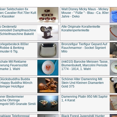
äser Sektschalen 6x
Walt Disney Micky Maus - Mickey
rc Cavalier Rot 70er Kult
Mouse - " Füße " - Blau - Ca. 80er
 Klassiker
Jahre - Deko
s Oesterwitz
Alte Originale Korallenkette
ebsmodell Dampfmaschine
Korallenperlenkette
Schleifmaschine Bakelit
rlegebesteck 800er
Bronzefigur Tierfigur Gepard Auf
 Robbe & Berking
Rauchmarmor - Sockel Signiert
uster 6 Tlg.
Milo
chale Mit Reklame
(mk010) Barocke Meissen Tasse,
herung Feuersozität
Blumenbukett, Marcolini Periode
marke 1. Wahl
1774 - 1814, 1. Wahl
 Glücksbuddha Budda
Schöner Alter Damenring Mit
t Happy Buddha Mönch
Stein Und Kleinen Diamanten
bringer Holzfigur
Gold 375
ner Biedermeier
Damenring Platin 950 Mit Saphir
ische Ohrringe
1, 4 Karat
gold 585 Granate Simili
nablage Telefonregal
Black Forest Jugendstil Hunter