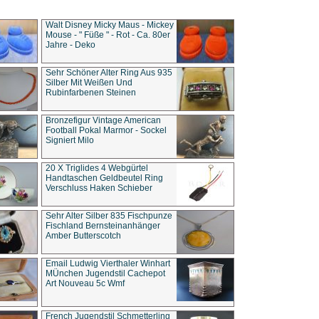
Walt Disney Micky Maus - Mickey
Mouse - " Füße " - Rot - Ca. 80er
Jahre - Deko
Sehr Schöner Alter Ring Aus 935
Silber Mit Weißen Und
Rubinfarbenen Steinen
Bronzefigur Vintage American
Football Pokal Marmor - Sockel
Signiert Milo
20 X Triglides 4 Webgürtel
Handtaschen Geldbeutel Ring
Verschluss Haken Schieber
Sehr Alter Silber 835 Fischpunze
Fischland Bernsteinanhänger
Amber Butterscotch
Email Ludwig Vierthaler Winhart
MÜnchen Jugendstil Cachepot
Art Nouveau 5c Wmf
French Jugendstil Schmetterling