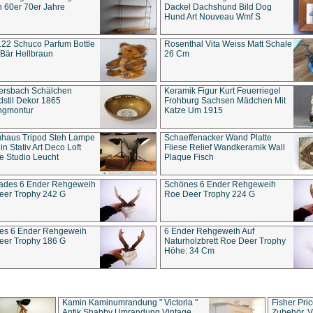
 60er 70er Jahre
Dackel Dachshund Bild Dog
Hund Art Nouveau Wmf S
22 Schuco Parfum Bottle
Rosenthal Vita Weiss Matt Schale
Bär Hellbraun
26 Cm
ersbach Schälchen
Keramik Figur Kurt Feuerriegel
stil Dekor 1865
Frohburg Sachsen Mädchen Mit
ngmontur
Katze Um 1915
uhaus Tripod Steh Lampe
Schaeffenacker Wand Platte
in Stativ Art Deco Loft
Fliese Relief Wandkeramik Wall
e Studio Leucht
Plaque Fisch
ades 6 Ender Rehgeweih
Schönes 6 Ender Rehgeweih
eer Trophy 242 G
Roe Deer Trophy 224 G
es 6 Ender Rehgeweih
6 Ender Rehgeweih Auf
eer Trophy 186 G
Naturholzbrett Roe Deer Trophy
Höhe: 34 Cm
Kamin Kaminumrandung " Victoria "
Fisher Pri
Antik Shabby Umrandung Vintage
Zubehör, V