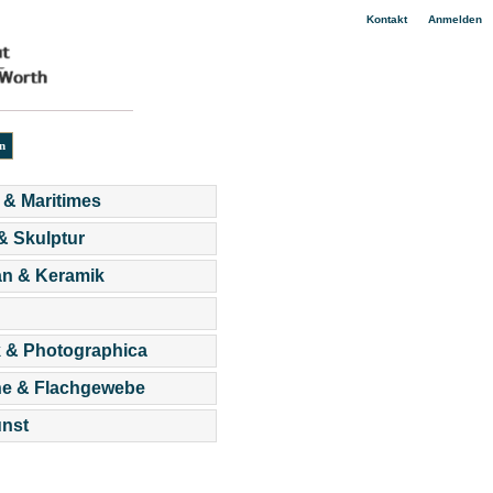
|
Kontakt
Anmelden
 & Maritimes
 & Skulptur
an & Keramik
 & Photographica
he & Flachgewebe
nst