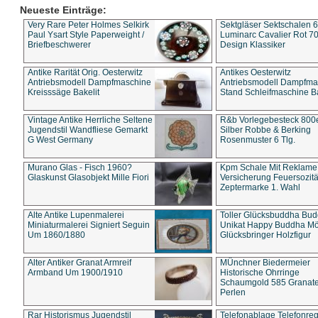
Neueste Einträge:
Very Rare Peter Holmes Selkirk
Sektgläser Sektschalen 
Paul Ysart Style Paperweight /
Luminarc Cavalier Rot 70
Briefbeschwerer
Design Klassiker
Antike Rarität Orig. Oesterwitz
Antikes Oesterwitz
Antriebsmodell Dampfmaschine
Antriebsmodell Dampfma
Kreisssäge Bakelit
Stand Schleifmaschine Ba
Vintage Antike Herrliche Seltene
R&b Vorlegebesteck 800
Jugendstil Wandfliese Gemarkt
Silber Robbe & Berking
G West Germany
Rosenmuster 6 Tlg.
Murano Glas - Fisch 1960?
Kpm Schale Mit Reklame
Glaskunst Glasobjekt Mille Fiori
Versicherung Feuersozitä
Zeptermarke 1. Wahl
Alte Antike Lupenmalerei
Toller Glücksbuddha Bu
Miniaturmalerei Signiert Seguin
Unikat Happy Buddha M
Um 1860/1880
Glücksbringer Holzfigur
Alter Antiker Granat Armreif
MÜnchner Biedermeier
Armband Um 1900/1910
Historische Ohrringe
Schaumgold 585 Granate 
Perlen
Rar Historismus Jugendstil
Telefonablage Telefonreg