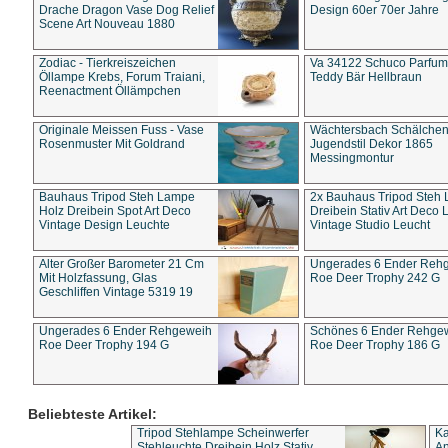
Drache Dragon Vase Dog Relief
Design 60er 70er Jahre
Scene Art Nouveau 1880
Zodiac - Tierkreiszeichen
Va 34122 Schuco Parfum 
Öllampe Krebs, Forum Traiani,
Teddy Bär Hellbraun
Reenactment Öllämpchen
Originale Meissen Fuss - Vase
Wächtersbach Schälche
Rosenmuster Mit Goldrand
Jugendstil Dekor 1865
Messingmontur
Bauhaus Tripod Steh Lampe
2x Bauhaus Tripod Steh
Holz Dreibein Spot Art Deco
Dreibein Stativ Art Deco L
Vintage Design Leuchte
Vintage Studio Leucht
Alter Großer Barometer 21 Cm
Ungerades 6 Ender Reh
Mit Holzfassung, Glas
Roe Deer Trophy 242 G
Geschliffen Vintage 5319 19
Ungerades 6 Ender Rehgeweih
Schönes 6 Ender Rehge
Roe Deer Trophy 194 G
Roe Deer Trophy 186 G
Beliebteste Artikel:
Tripod Stehlampe Scheinwerfer
Ka
Stehleuchte Dreibein Holz Stativ
An