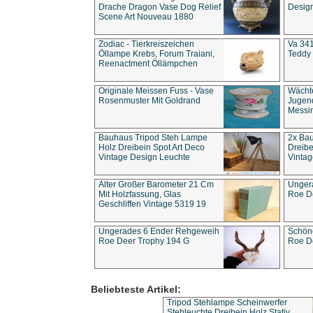
Drache Dragon Vase Dog Relief
Design
Scene Art Nouveau 1880
Zodiac - Tierkreiszeichen
Va 341
Öllampe Krebs, Forum Traiani,
Teddy 
Reenactment Öllämpchen
Originale Meissen Fuss - Vase
Wächt
Rosenmuster Mit Goldrand
Jugend
Messi
Bauhaus Tripod Steh Lampe
2x Ba
Holz Dreibein Spot Art Deco
Dreibe
Vintage Design Leuchte
Vintag
Alter Großer Barometer 21 Cm
Unger
Mit Holzfassung, Glas
Roe D
Geschliffen Vintage 5319 19
Ungerades 6 Ender Rehgeweih
Schön
Roe Deer Trophy 194 G
Roe D
Beliebteste Artikel:
Tripod Stehlampe Scheinwerfer
Stehleuchte Dreibein Holz Stativ