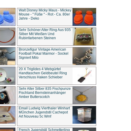
Walt Disney Micky Maus - Mickey
Mouse - " Füße " - Rot - Ca. 80er
Jahre - Deko
Sehr Schöner Alter Ring Aus 935
Silber Mit Weißen Und
Rubinfarbenen Steinen
Bronzefigur Vintage American
Football Pokal Marmor - Sockel
Signiert Milo
20 X Triglides 4 Webgürtel
Handtaschen Geldbeutel Ring
Verschluss Haken Schieber
Sehr Alter Silber 835 Fischpunze
Fischland Bernsteinanhänger
Amber Butterscotch
Email Ludwig Vierthaler Winhart
MÜnchen Jugendstil Cachepot
Art Nouveau 5c Wmf
French Jugendstil Schmetterling