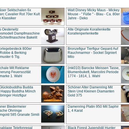
äser Sektschalen 6x
Walt Disney Micky Maus - Mickey
rc Cavalier Rot 70er Kult
Mouse - " Füße " - Blau - Ca. 80er
 Klassiker
Jahre - Deko
s Oesterwitz
Alte Originale Korallenkette
ebsmodell Dampfmaschine
Korallenperlenkette
Schleifmaschine Bakelit
rlegebesteck 800er
Bronzefigur Tierfigur Gepard Auf
 Robbe & Berking
Rauchmarmor - Sockel Signiert
uster 6 Tlg.
Milo
chale Mit Reklame
(mk010) Barocke Meissen Tasse,
herung Feuersozität
Blumenbukett, Marcolini Periode
marke 1. Wahl
1774 - 1814, 1. Wahl
 Glücksbuddha Budda
Schöner Alter Damenring Mit
t Happy Buddha Mönch
Stein Und Kleinen Diamanten
bringer Holzfigur
Gold 375
ner Biedermeier
Damenring Platin 950 Mit Saphir
ische Ohrringe
1, 4 Karat
gold 585 Granate Simili
nablage Telefonregal
Black Forest Jugendstil Hunter