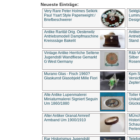
Neueste Einträge:
Very Rare Peter Holmes Selkirk
Sektgl
Paul Ysart Style Paperweight /
Lumina
Briefbeschwerer
Design
Antike Rarität Orig. Oesterwitz
Antike
Antriebsmodell Dampfmaschine
Antri
Kreisssäge Bakelit
Stand 
Vintage Antike Herrliche Seltene
R&b Vo
Jugendstil Wandfliese Gemarkt
Silber
G West Germany
Rosenm
Murano Glas - Fisch 1960?
Kpm S
Glaskunst Glasobjekt Mille Fiori
Versic
Zepter
Alte Antike Lupenmalerei
Toller
Miniaturmalerei Signiert Seguin
Unika
Um 1860/1880
Glücks
Alter Antiker Granat Armreif
MÜnch
Armband Um 1900/1910
Histor
Schaum
Perlen
Rar Historismus Jugendstil
Telefo