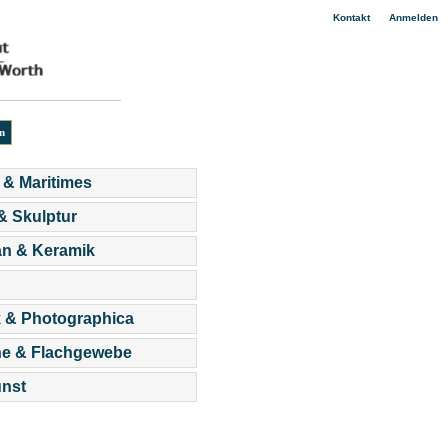
|
Kontakt
Anmelden
 & Maritimes
 & Skulptur
an & Keramik
 & Photographica
he & Flachgewebe
nst