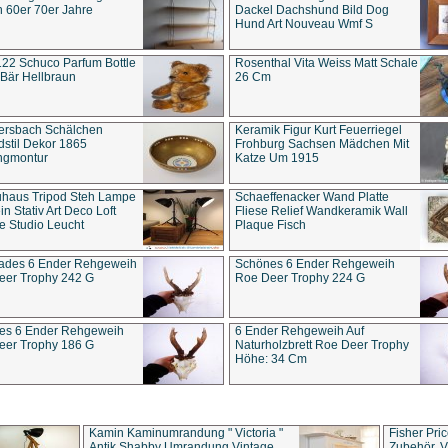
 60er 70er Jahre
Dackel Dachshund Bild Dog
Hund Art Nouveau Wmf S
22 Schuco Parfum Bottle
Rosenthal Vita Weiss Matt Schale
Bär Hellbraun
26 Cm
ersbach Schälchen
Keramik Figur Kurt Feuerriegel
stil Dekor 1865
Frohburg Sachsen Mädchen Mit
ngmontur
Katze Um 1915
uhaus Tripod Steh Lampe
Schaeffenacker Wand Platte
in Stativ Art Deco Loft
Fliese Relief Wandkeramik Wall
e Studio Leucht
Plaque Fisch
ades 6 Ender Rehgeweih
Schönes 6 Ender Rehgeweih
eer Trophy 242 G
Roe Deer Trophy 224 G
es 6 Ender Rehgeweih
6 Ender Rehgeweih Auf
eer Trophy 186 G
Naturholzbrett Roe Deer Trophy
Höhe: 34 Cm
Kamin Kaminumrandung " Victoria "
Fisher Pri
Antik Shabby Umrandung Vintage
Zubehör, V