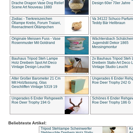
Drache Dragon Vase Dog Relief
Design 60er 70er Jahre
Scene Art Nouveau 1880
Zodiac - Tierkreiszeichen
Va 34122 Schuco Parfum 
Öllampe Krebs, Forum Traiani,
Teddy Bär Hellbraun
Reenactment Öllämpchen
Originale Meissen Fuss - Vase
Wächtersbach Schälche
Rosenmuster Mit Goldrand
Jugendstil Dekor 1865
Messingmontur
Bauhaus Tripod Steh Lampe
2x Bauhaus Tripod Steh
Holz Dreibein Spot Art Deco
Dreibein Stativ Art Deco L
Vintage Design Leuchte
Vintage Studio Leucht
Alter Großer Barometer 21 Cm
Ungerades 6 Ender Reh
Mit Holzfassung, Glas
Roe Deer Trophy 242 G
Geschliffen Vintage 5319 19
Ungerades 6 Ender Rehgeweih
Schönes 6 Ender Rehge
Roe Deer Trophy 194 G
Roe Deer Trophy 186 G
Beliebteste Artikel:
Tripod Stehlampe Scheinwerfer
Ka
Stehleuchte Dreibein Holz Stativ
An