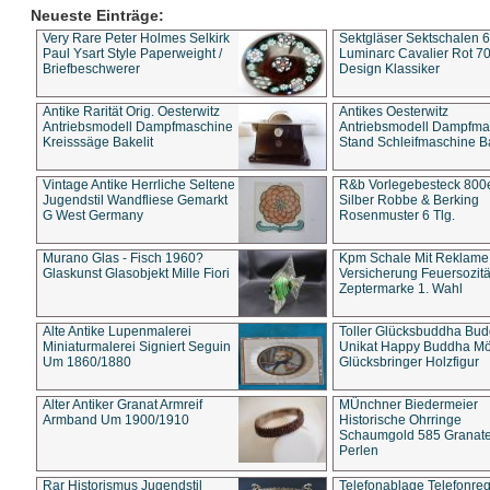
Neueste Einträge:
Very Rare Peter Holmes Selkirk
Sektgläser Sektschalen 
Paul Ysart Style Paperweight /
Luminarc Cavalier Rot 70
Briefbeschwerer
Design Klassiker
Antike Rarität Orig. Oesterwitz
Antikes Oesterwitz
Antriebsmodell Dampfmaschine
Antriebsmodell Dampfma
Kreisssäge Bakelit
Stand Schleifmaschine Ba
Vintage Antike Herrliche Seltene
R&b Vorlegebesteck 800
Jugendstil Wandfliese Gemarkt
Silber Robbe & Berking
G West Germany
Rosenmuster 6 Tlg.
Murano Glas - Fisch 1960?
Kpm Schale Mit Reklame
Glaskunst Glasobjekt Mille Fiori
Versicherung Feuersozitä
Zeptermarke 1. Wahl
Alte Antike Lupenmalerei
Toller Glücksbuddha Bu
Miniaturmalerei Signiert Seguin
Unikat Happy Buddha M
Um 1860/1880
Glücksbringer Holzfigur
Alter Antiker Granat Armreif
MÜnchner Biedermeier
Armband Um 1900/1910
Historische Ohrringe
Schaumgold 585 Granate 
Perlen
Rar Historismus Jugendstil
Telefonablage Telefonreg