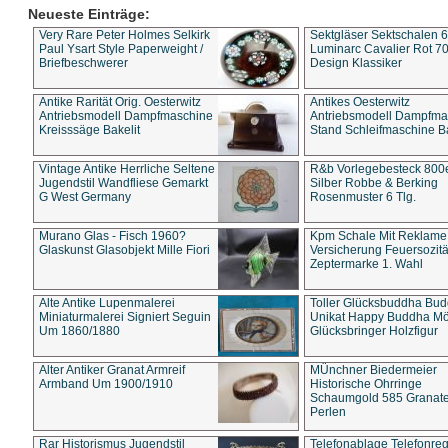
Neueste Einträge:
Very Rare Peter Holmes Selkirk
Sektgläser Sektschalen 
Paul Ysart Style Paperweight /
Luminarc Cavalier Rot 70
Briefbeschwerer
Design Klassiker
Antike Rarität Orig. Oesterwitz
Antikes Oesterwitz
Antriebsmodell Dampfmaschine
Antriebsmodell Dampfma
Kreisssäge Bakelit
Stand Schleifmaschine Ba
Vintage Antike Herrliche Seltene
R&b Vorlegebesteck 800
Jugendstil Wandfliese Gemarkt
Silber Robbe & Berking
G West Germany
Rosenmuster 6 Tlg.
Murano Glas - Fisch 1960?
Kpm Schale Mit Reklame
Glaskunst Glasobjekt Mille Fiori
Versicherung Feuersozitä
Zeptermarke 1. Wahl
Alte Antike Lupenmalerei
Toller Glücksbuddha Bu
Miniaturmalerei Signiert Seguin
Unikat Happy Buddha M
Um 1860/1880
Glücksbringer Holzfigur
Alter Antiker Granat Armreif
MÜnchner Biedermeier
Armband Um 1900/1910
Historische Ohrringe
Schaumgold 585 Granate 
Perlen
Rar Historismus Jugendstil
Telefonablage Telefonreg