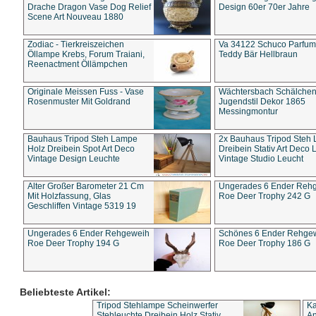
Drache Dragon Vase Dog Relief
Design 60er 70er Jahre
Scene Art Nouveau 1880
Zodiac - Tierkreiszeichen
Va 34122 Schuco Parfum 
Öllampe Krebs, Forum Traiani,
Teddy Bär Hellbraun
Reenactment Öllämpchen
Originale Meissen Fuss - Vase
Wächtersbach Schälche
Rosenmuster Mit Goldrand
Jugendstil Dekor 1865
Messingmontur
Bauhaus Tripod Steh Lampe
2x Bauhaus Tripod Steh
Holz Dreibein Spot Art Deco
Dreibein Stativ Art Deco L
Vintage Design Leuchte
Vintage Studio Leucht
Alter Großer Barometer 21 Cm
Ungerades 6 Ender Reh
Mit Holzfassung, Glas
Roe Deer Trophy 242 G
Geschliffen Vintage 5319 19
Ungerades 6 Ender Rehgeweih
Schönes 6 Ender Rehge
Roe Deer Trophy 194 G
Roe Deer Trophy 186 G
Beliebteste Artikel:
Tripod Stehlampe Scheinwerfer
Ka
Stehleuchte Dreibein Holz Stativ
An