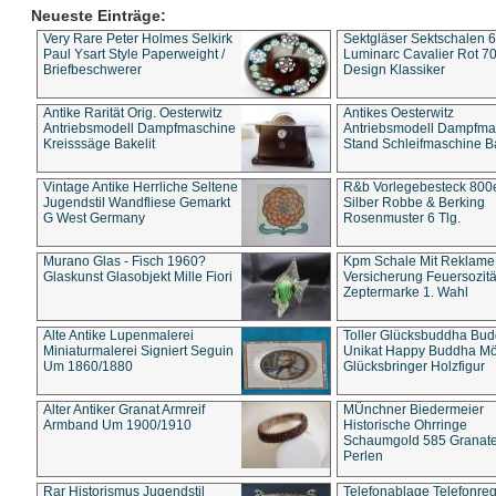
Neueste Einträge:
Very Rare Peter Holmes Selkirk
Sektgläser Sektschalen 
Paul Ysart Style Paperweight /
Luminarc Cavalier Rot 70
Briefbeschwerer
Design Klassiker
Antike Rarität Orig. Oesterwitz
Antikes Oesterwitz
Antriebsmodell Dampfmaschine
Antriebsmodell Dampfma
Kreisssäge Bakelit
Stand Schleifmaschine Ba
Vintage Antike Herrliche Seltene
R&b Vorlegebesteck 800
Jugendstil Wandfliese Gemarkt
Silber Robbe & Berking
G West Germany
Rosenmuster 6 Tlg.
Murano Glas - Fisch 1960?
Kpm Schale Mit Reklame
Glaskunst Glasobjekt Mille Fiori
Versicherung Feuersozitä
Zeptermarke 1. Wahl
Alte Antike Lupenmalerei
Toller Glücksbuddha Bu
Miniaturmalerei Signiert Seguin
Unikat Happy Buddha M
Um 1860/1880
Glücksbringer Holzfigur
Alter Antiker Granat Armreif
MÜnchner Biedermeier
Armband Um 1900/1910
Historische Ohrringe
Schaumgold 585 Granate 
Perlen
Rar Historismus Jugendstil
Telefonablage Telefonreg