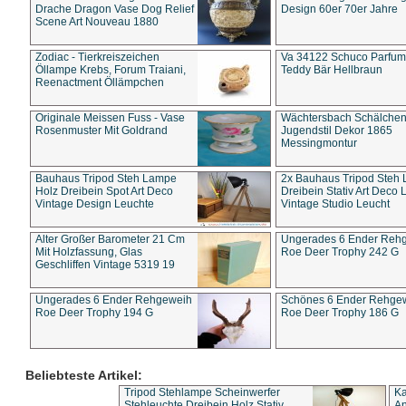
Drache Dragon Vase Dog Relief
Design 60er 70er Jahre
Scene Art Nouveau 1880
Zodiac - Tierkreiszeichen
Va 34122 Schuco Parfum 
Öllampe Krebs, Forum Traiani,
Teddy Bär Hellbraun
Reenactment Öllämpchen
Originale Meissen Fuss - Vase
Wächtersbach Schälche
Rosenmuster Mit Goldrand
Jugendstil Dekor 1865
Messingmontur
Bauhaus Tripod Steh Lampe
2x Bauhaus Tripod Steh
Holz Dreibein Spot Art Deco
Dreibein Stativ Art Deco L
Vintage Design Leuchte
Vintage Studio Leucht
Alter Großer Barometer 21 Cm
Ungerades 6 Ender Reh
Mit Holzfassung, Glas
Roe Deer Trophy 242 G
Geschliffen Vintage 5319 19
Ungerades 6 Ender Rehgeweih
Schönes 6 Ender Rehge
Roe Deer Trophy 194 G
Roe Deer Trophy 186 G
Beliebteste Artikel:
Tripod Stehlampe Scheinwerfer
Ka
Stehleuchte Dreibein Holz Stativ
An