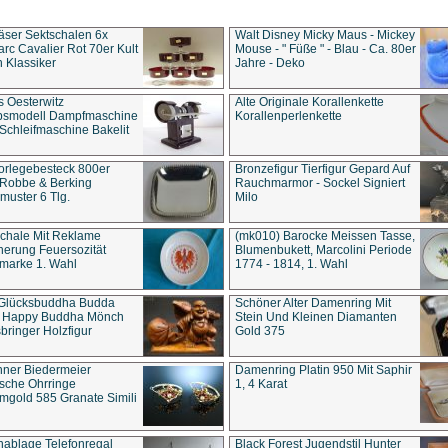
äser Sektschalen 6x
Walt Disney Micky Maus - Mickey
rc Cavalier Rot 70er Kult
Mouse - " Füße " - Blau - Ca. 80er
 Klassiker
Jahre - Deko
s Oesterwitz
Alte Originale Korallenkette
ebsmodell Dampfmaschine
Korallenperlenkette
Schleifmaschine Bakelit
rlegebesteck 800er
Bronzefigur Tierfigur Gepard Auf
 Robbe & Berking
Rauchmarmor - Sockel Signiert
uster 6 Tlg.
Milo
chale Mit Reklame
(mk010) Barocke Meissen Tasse,
herung Feuersozität
Blumenbukett, Marcolini Periode
marke 1. Wahl
1774 - 1814, 1. Wahl
 Glücksbuddha Budda
Schöner Alter Damenring Mit
t Happy Buddha Mönch
Stein Und Kleinen Diamanten
bringer Holzfigur
Gold 375
ner Biedermeier
Damenring Platin 950 Mit Saphir
ische Ohrringe
1, 4 Karat
gold 585 Granate Simili
nablage Telefonregal
Black Forest Jugendstil Hunter