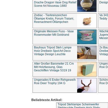
Drache Dragon Vase Dog Relief
Design
Scene Art Nouveau 1880
Zodiac - Tierkreiszeichen
Va 341
Öllampe Krebs, Forum Traiani,
Teddy 
Reenactment Öllämpchen
Originale Meissen Fuss - Vase
Wächt
Rosenmuster Mit Goldrand
Jugend
Messi
Bauhaus Tripod Steh Lampe
2x Ba
Holz Dreibein Spot Art Deco
Dreibe
Vintage Design Leuchte
Vintag
Alter Großer Barometer 21 Cm
Unger
Mit Holzfassung, Glas
Roe D
Geschliffen Vintage 5319 19
Ungerades 6 Ender Rehgeweih
Schön
Roe Deer Trophy 194 G
Roe D
Beliebteste Artikel:
Tripod Stehlampe Scheinwerfer
Stehleuchte Dreibein Holz Stativ