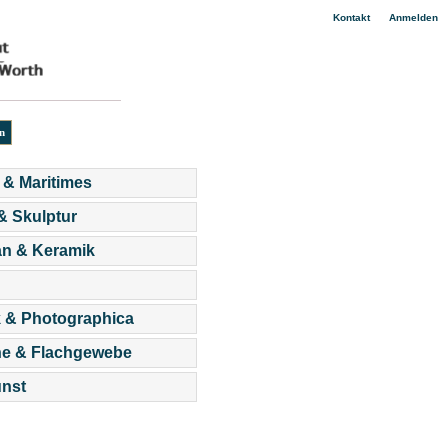
|
Kontakt
Anmelden
 & Maritimes
 & Skulptur
an & Keramik
 & Photographica
he & Flachgewebe
nst