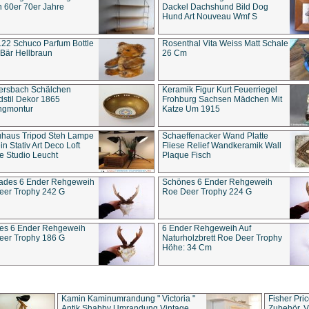
 60er 70er Jahre
Dackel Dachshund Bild Dog
Hund Art Nouveau Wmf S
22 Schuco Parfum Bottle
Rosenthal Vita Weiss Matt Schale
Bär Hellbraun
26 Cm
ersbach Schälchen
Keramik Figur Kurt Feuerriegel
stil Dekor 1865
Frohburg Sachsen Mädchen Mit
ngmontur
Katze Um 1915
uhaus Tripod Steh Lampe
Schaeffenacker Wand Platte
in Stativ Art Deco Loft
Fliese Relief Wandkeramik Wall
e Studio Leucht
Plaque Fisch
ades 6 Ender Rehgeweih
Schönes 6 Ender Rehgeweih
eer Trophy 242 G
Roe Deer Trophy 224 G
es 6 Ender Rehgeweih
6 Ender Rehgeweih Auf
eer Trophy 186 G
Naturholzbrett Roe Deer Trophy
Höhe: 34 Cm
Kamin Kaminumrandung " Victoria "
Fisher Pri
Antik Shabby Umrandung Vintage
Zubehör, V