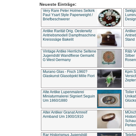
Neueste Einträge:
Very Rare Peter Holmes Selkirk
Sektgl
Paul Ysart Style Paperweight /
Lumina
Briefbeschwerer
Design
Antike Rarität Orig. Oesterwitz
Antike
Antriebsmodell Dampfmaschine
Antri
Kreisssäge Bakelit
Stand 
Vintage Antike Herrliche Seltene
R&b Vo
Jugendstil Wandfliese Gemarkt
Silber
G West Germany
Rosenm
Murano Glas - Fisch 1960?
Kpm S
Glaskunst Glasobjekt Mille Fiori
Versic
Zepter
Alte Antike Lupenmalerei
Toller
Miniaturmalerei Signiert Seguin
Unika
Um 1860/1880
Glücks
Alter Antiker Granat Armreif
MÜnch
Armband Um 1900/1910
Histor
Schaum
Perlen
Rar Historismus Jugendstil
Telefo