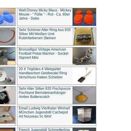
Walt Disney Micky Maus - Mickey
Mouse - " Füße " - Rot - Ca. 80er
Jahre - Deko
Sehr Schöner Alter Ring Aus 935
Silber Mit Weißen Und
Rubinfarbenen Steinen
Bronzefigur Vintage American
Football Pokal Marmor - Sockel
Signiert Milo
20 X Triglides 4 Webgürtel
Handtaschen Geldbeutel Ring
Verschluss Haken Schieber
Sehr Alter Silber 835 Fischpunze
Fischland Bernsteinanhänger
Amber Butterscotch
Email Ludwig Vierthaler Winhart
MÜnchen Jugendstil Cachepot
Art Nouveau 5c Wmf
French Jugendstil Schmetterling