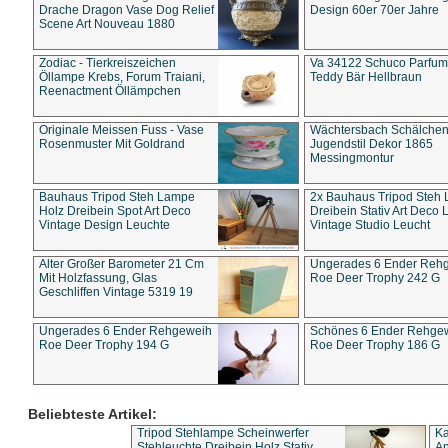
Drache Dragon Vase Dog Relief
Design 60er 70er Jahre
Scene Art Nouveau 1880
Zodiac - Tierkreiszeichen
Va 34122 Schuco Parfum 
Öllampe Krebs, Forum Traiani,
Teddy Bär Hellbraun
Reenactment Öllämpchen
Originale Meissen Fuss - Vase
Wächtersbach Schälche
Rosenmuster Mit Goldrand
Jugendstil Dekor 1865
Messingmontur
Bauhaus Tripod Steh Lampe
2x Bauhaus Tripod Steh
Holz Dreibein Spot Art Deco
Dreibein Stativ Art Deco L
Vintage Design Leuchte
Vintage Studio Leucht
Alter Großer Barometer 21 Cm
Ungerades 6 Ender Reh
Mit Holzfassung, Glas
Roe Deer Trophy 242 G
Geschliffen Vintage 5319 19
Ungerades 6 Ender Rehgeweih
Schönes 6 Ender Rehge
Roe Deer Trophy 194 G
Roe Deer Trophy 186 G
Beliebteste Artikel:
Tripod Stehlampe Scheinwerfer
Ka
Stehleuchte Dreibein Holz Stativ
An