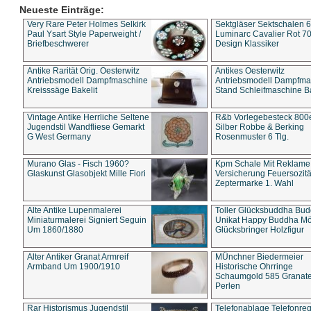
Neueste Einträge:
Very Rare Peter Holmes Selkirk
Sektgläser Sektschalen 
Paul Ysart Style Paperweight /
Luminarc Cavalier Rot 70
Briefbeschwerer
Design Klassiker
Antike Rarität Orig. Oesterwitz
Antikes Oesterwitz
Antriebsmodell Dampfmaschine
Antriebsmodell Dampfma
Kreisssäge Bakelit
Stand Schleifmaschine Ba
Vintage Antike Herrliche Seltene
R&b Vorlegebesteck 800
Jugendstil Wandfliese Gemarkt
Silber Robbe & Berking
G West Germany
Rosenmuster 6 Tlg.
Murano Glas - Fisch 1960?
Kpm Schale Mit Reklame
Glaskunst Glasobjekt Mille Fiori
Versicherung Feuersozitä
Zeptermarke 1. Wahl
Alte Antike Lupenmalerei
Toller Glücksbuddha Bu
Miniaturmalerei Signiert Seguin
Unikat Happy Buddha M
Um 1860/1880
Glücksbringer Holzfigur
Alter Antiker Granat Armreif
MÜnchner Biedermeier
Armband Um 1900/1910
Historische Ohrringe
Schaumgold 585 Granate 
Perlen
Rar Historismus Jugendstil
Telefonablage Telefonreg