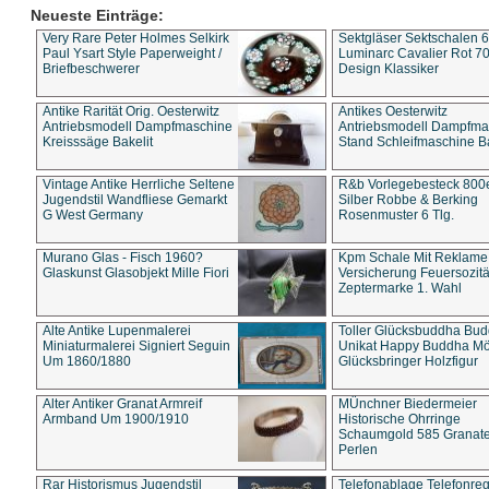
Neueste Einträge:
Very Rare Peter Holmes Selkirk
Sektgläser Sektschalen 
Paul Ysart Style Paperweight /
Luminarc Cavalier Rot 70
Briefbeschwerer
Design Klassiker
Antike Rarität Orig. Oesterwitz
Antikes Oesterwitz
Antriebsmodell Dampfmaschine
Antriebsmodell Dampfma
Kreisssäge Bakelit
Stand Schleifmaschine Ba
Vintage Antike Herrliche Seltene
R&b Vorlegebesteck 800
Jugendstil Wandfliese Gemarkt
Silber Robbe & Berking
G West Germany
Rosenmuster 6 Tlg.
Murano Glas - Fisch 1960?
Kpm Schale Mit Reklame
Glaskunst Glasobjekt Mille Fiori
Versicherung Feuersozitä
Zeptermarke 1. Wahl
Alte Antike Lupenmalerei
Toller Glücksbuddha Bu
Miniaturmalerei Signiert Seguin
Unikat Happy Buddha M
Um 1860/1880
Glücksbringer Holzfigur
Alter Antiker Granat Armreif
MÜnchner Biedermeier
Armband Um 1900/1910
Historische Ohrringe
Schaumgold 585 Granate 
Perlen
Rar Historismus Jugendstil
Telefonablage Telefonreg