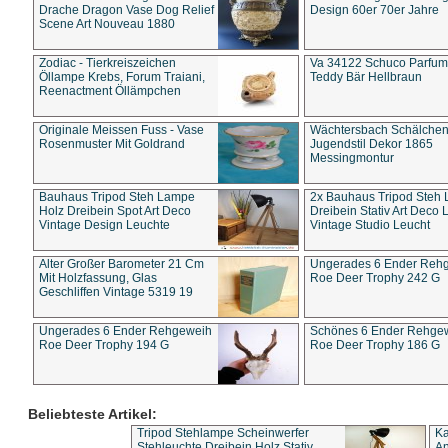
Drache Dragon Vase Dog Relief
Design 60er 70er Jahre
Scene Art Nouveau 1880
Zodiac - Tierkreiszeichen
Va 34122 Schuco Parfum 
Öllampe Krebs, Forum Traiani,
Teddy Bär Hellbraun
Reenactment Öllämpchen
Originale Meissen Fuss - Vase
Wächtersbach Schälche
Rosenmuster Mit Goldrand
Jugendstil Dekor 1865
Messingmontur
Bauhaus Tripod Steh Lampe
2x Bauhaus Tripod Steh
Holz Dreibein Spot Art Deco
Dreibein Stativ Art Deco L
Vintage Design Leuchte
Vintage Studio Leucht
Alter Großer Barometer 21 Cm
Ungerades 6 Ender Reh
Mit Holzfassung, Glas
Roe Deer Trophy 242 G
Geschliffen Vintage 5319 19
Ungerades 6 Ender Rehgeweih
Schönes 6 Ender Rehge
Roe Deer Trophy 194 G
Roe Deer Trophy 186 G
Beliebteste Artikel:
Tripod Stehlampe Scheinwerfer
Ka
Stehleuchte Dreibein Holz Stativ
An