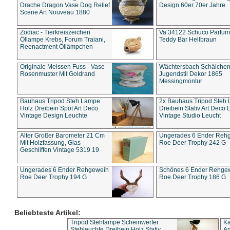
Drache Dragon Vase Dog Relief
Design 60er 70er Jahre
Scene Art Nouveau 1880
Zodiac - Tierkreiszeichen
Va 34122 Schuco Parfum 
Öllampe Krebs, Forum Traiani,
Teddy Bär Hellbraun
Reenactment Öllämpchen
Originale Meissen Fuss - Vase
Wächtersbach Schälche
Rosenmuster Mit Goldrand
Jugendstil Dekor 1865
Messingmontur
Bauhaus Tripod Steh Lampe
2x Bauhaus Tripod Steh
Holz Dreibein Spot Art Deco
Dreibein Stativ Art Deco L
Vintage Design Leuchte
Vintage Studio Leucht
Alter Großer Barometer 21 Cm
Ungerades 6 Ender Reh
Mit Holzfassung, Glas
Roe Deer Trophy 242 G
Geschliffen Vintage 5319 19
Ungerades 6 Ender Rehgeweih
Schönes 6 Ender Rehge
Roe Deer Trophy 194 G
Roe Deer Trophy 186 G
Beliebteste Artikel:
Tripod Stehlampe Scheinwerfer
Ka
Stehleuchte Dreibein Holz Stativ
An