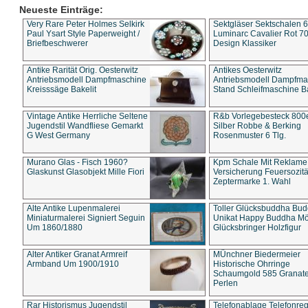
Neueste Einträge:
Very Rare Peter Holmes Selkirk
Sektgläser Sektschalen 
Paul Ysart Style Paperweight /
Luminarc Cavalier Rot 70
Briefbeschwerer
Design Klassiker
Antike Rarität Orig. Oesterwitz
Antikes Oesterwitz
Antriebsmodell Dampfmaschine
Antriebsmodell Dampfma
Kreisssäge Bakelit
Stand Schleifmaschine Ba
Vintage Antike Herrliche Seltene
R&b Vorlegebesteck 800
Jugendstil Wandfliese Gemarkt
Silber Robbe & Berking
G West Germany
Rosenmuster 6 Tlg.
Murano Glas - Fisch 1960?
Kpm Schale Mit Reklame
Glaskunst Glasobjekt Mille Fiori
Versicherung Feuersozitä
Zeptermarke 1. Wahl
Alte Antike Lupenmalerei
Toller Glücksbuddha Bu
Miniaturmalerei Signiert Seguin
Unikat Happy Buddha M
Um 1860/1880
Glücksbringer Holzfigur
Alter Antiker Granat Armreif
MÜnchner Biedermeier
Armband Um 1900/1910
Historische Ohrringe
Schaumgold 585 Granate 
Perlen
Rar Historismus Jugendstil
Telefonablage Telefonreg