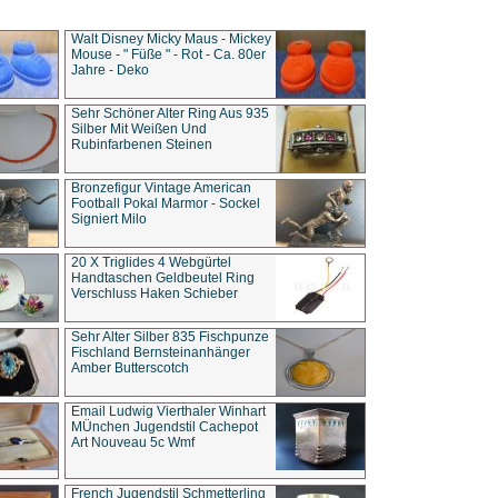
Walt Disney Micky Maus - Mickey
Mouse - " Füße " - Rot - Ca. 80er
Jahre - Deko
Sehr Schöner Alter Ring Aus 935
Silber Mit Weißen Und
Rubinfarbenen Steinen
Bronzefigur Vintage American
Football Pokal Marmor - Sockel
Signiert Milo
20 X Triglides 4 Webgürtel
Handtaschen Geldbeutel Ring
Verschluss Haken Schieber
Sehr Alter Silber 835 Fischpunze
Fischland Bernsteinanhänger
Amber Butterscotch
Email Ludwig Vierthaler Winhart
MÜnchen Jugendstil Cachepot
Art Nouveau 5c Wmf
French Jugendstil Schmetterling