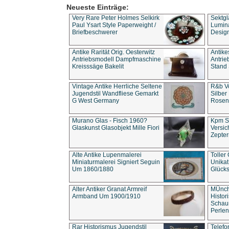
Neueste Einträge:
Very Rare Peter Holmes Selkirk
Sektgl
Paul Ysart Style Paperweight /
Lumina
Briefbeschwerer
Design
Antike Rarität Orig. Oesterwitz
Antike
Antriebsmodell Dampfmaschine
Antri
Kreisssäge Bakelit
Stand 
Vintage Antike Herrliche Seltene
R&b Vo
Jugendstil Wandfliese Gemarkt
Silber
G West Germany
Rosenm
Murano Glas - Fisch 1960?
Kpm S
Glaskunst Glasobjekt Mille Fiori
Versic
Zepter
Alte Antike Lupenmalerei
Toller
Miniaturmalerei Signiert Seguin
Unika
Um 1860/1880
Glücks
Alter Antiker Granat Armreif
MÜnch
Armband Um 1900/1910
Histor
Schaum
Perlen
Rar Historismus Jugendstil
Telefo