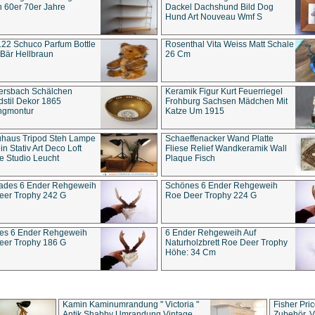
 60er 70er Jahre
Dackel Dachshund Bild Dog
Hund Art Nouveau Wmf S
22 Schuco Parfum Bottle
Rosenthal Vita Weiss Matt Schale
Bär Hellbraun
26 Cm
ersbach Schälchen
Keramik Figur Kurt Feuerriegel
stil Dekor 1865
Frohburg Sachsen Mädchen Mit
ngmontur
Katze Um 1915
uhaus Tripod Steh Lampe
Schaeffenacker Wand Platte
in Stativ Art Deco Loft
Fliese Relief Wandkeramik Wall
e Studio Leucht
Plaque Fisch
ades 6 Ender Rehgeweih
Schönes 6 Ender Rehgeweih
eer Trophy 242 G
Roe Deer Trophy 224 G
es 6 Ender Rehgeweih
6 Ender Rehgeweih Auf
eer Trophy 186 G
Naturholzbrett Roe Deer Trophy
Höhe: 34 Cm
Kamin Kaminumrandung " Victoria "
Fisher Pri
Antik Shabby Umrandung Vintage
Zubehör, V