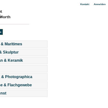
|
Kontakt
Anmelden
 & Maritimes
 & Skulptur
an & Keramik
 & Photographica
he & Flachgewebe
nst