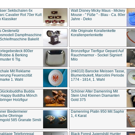
äser Sektschalen 6x
Walt Disney Micky Maus - Mickey
rc Cavalier Rot 70er Kult
Mouse - " Füße " - Blau - Ca. 80er
 Klassiker
Jahre - Deko
s Oesterwitz
Alte Originale Korallenkette
ebsmodell Dampfmaschine
Korallenperlenkette
Schleifmaschine Bakelit
rlegebesteck 800er
Bronzefigur Tierfigur Gepard Auf
 Robbe & Berking
Rauchmarmor - Sockel Signiert
uster 6 Tlg.
Milo
chale Mit Reklame
(mk010) Barocke Meissen Tasse,
herung Feuersozität
Blumenbukett, Marcolini Periode
marke 1. Wahl
1774 - 1814, 1. Wahl
 Glücksbuddha Budda
Schöner Alter Damenring Mit
t Happy Buddha Mönch
Stein Und Kleinen Diamanten
bringer Holzfigur
Gold 375
ner Biedermeier
Damenring Platin 950 Mit Saphir
ische Ohrringe
1, 4 Karat
gold 585 Granate Simili
nablage Telefonregal
Black Forest Jugendstil Hunter