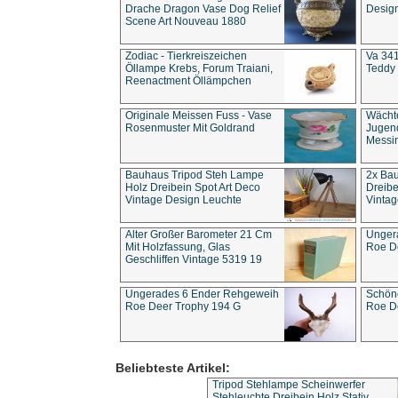
Drache Dragon Vase Dog Relief
Design
Scene Art Nouveau 1880
Zodiac - Tierkreiszeichen
Va 341
Öllampe Krebs, Forum Traiani,
Teddy 
Reenactment Öllämpchen
Originale Meissen Fuss - Vase
Wächt
Rosenmuster Mit Goldrand
Jugend
Messi
Bauhaus Tripod Steh Lampe
2x Ba
Holz Dreibein Spot Art Deco
Dreibe
Vintage Design Leuchte
Vintag
Alter Großer Barometer 21 Cm
Unger
Mit Holzfassung, Glas
Roe D
Geschliffen Vintage 5319 19
Ungerades 6 Ender Rehgeweih
Schön
Roe Deer Trophy 194 G
Roe D
Beliebteste Artikel:
Tripod Stehlampe Scheinwerfer
Stehleuchte Dreibein Holz Stativ