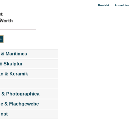
|
Kontakt
Anmelden
 & Maritimes
 & Skulptur
an & Keramik
 & Photographica
he & Flachgewebe
nst