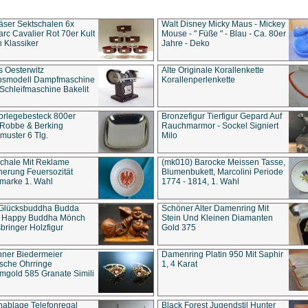
äser Sektschalen 6x
Walt Disney Micky Maus - Mickey
rc Cavalier Rot 70er Kult
Mouse - " Füße " - Blau - Ca. 80er
 Klassiker
Jahre - Deko
s Oesterwitz
Alte Originale Korallenkette
ebsmodell Dampfmaschine
Korallenperlenkette
Schleifmaschine Bakelit
rlegebesteck 800er
Bronzefigur Tierfigur Gepard Auf
 Robbe & Berking
Rauchmarmor - Sockel Signiert
uster 6 Tlg.
Milo
chale Mit Reklame
(mk010) Barocke Meissen Tasse,
herung Feuersozität
Blumenbukett, Marcolini Periode
marke 1. Wahl
1774 - 1814, 1. Wahl
 Glücksbuddha Budda
Schöner Alter Damenring Mit
t Happy Buddha Mönch
Stein Und Kleinen Diamanten
bringer Holzfigur
Gold 375
ner Biedermeier
Damenring Platin 950 Mit Saphir
ische Ohrringe
1, 4 Karat
gold 585 Granate Simili
nablage Telefonregal
Black Forest Jugendstil Hunter