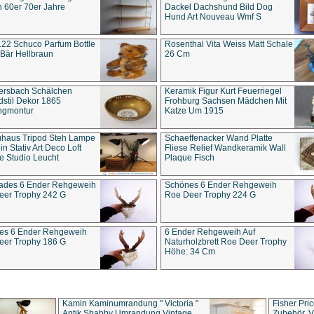
 60er 70er Jahre
Dackel Dachshund Bild Dog
Hund Art Nouveau Wmf S
22 Schuco Parfum Bottle
Rosenthal Vita Weiss Matt Schale
Bär Hellbraun
26 Cm
ersbach Schälchen
Keramik Figur Kurt Feuerriegel
stil Dekor 1865
Frohburg Sachsen Mädchen Mit
ngmontur
Katze Um 1915
uhaus Tripod Steh Lampe
Schaeffenacker Wand Platte
in Stativ Art Deco Loft
Fliese Relief Wandkeramik Wall
e Studio Leucht
Plaque Fisch
ades 6 Ender Rehgeweih
Schönes 6 Ender Rehgeweih
eer Trophy 242 G
Roe Deer Trophy 224 G
es 6 Ender Rehgeweih
6 Ender Rehgeweih Auf
eer Trophy 186 G
Naturholzbrett Roe Deer Trophy
Höhe: 34 Cm
Kamin Kaminumrandung " Victoria "
Fisher Pri
Antik Shabby Umrandung Vintage
Zubehör, V