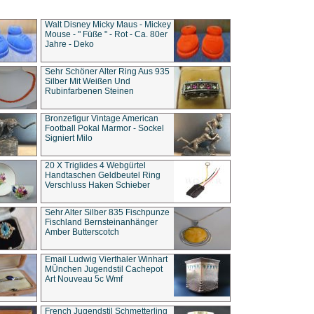
Walt Disney Micky Maus - Mickey
Mouse - " Füße " - Rot - Ca. 80er
Jahre - Deko
Sehr Schöner Alter Ring Aus 935
Silber Mit Weißen Und
Rubinfarbenen Steinen
Bronzefigur Vintage American
Football Pokal Marmor - Sockel
Signiert Milo
20 X Triglides 4 Webgürtel
Handtaschen Geldbeutel Ring
Verschluss Haken Schieber
Sehr Alter Silber 835 Fischpunze
Fischland Bernsteinanhänger
Amber Butterscotch
Email Ludwig Vierthaler Winhart
MÜnchen Jugendstil Cachepot
Art Nouveau 5c Wmf
French Jugendstil Schmetterling