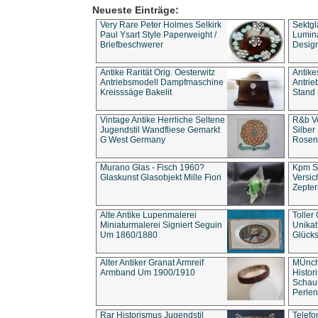
Neueste Einträge:
Very Rare Peter Holmes Selkirk
Sektgl
Paul Ysart Style Paperweight /
Lumina
Briefbeschwerer
Design
Antike Rarität Orig. Oesterwitz
Antike
Antriebsmodell Dampfmaschine
Antri
Kreisssäge Bakelit
Stand 
Vintage Antike Herrliche Seltene
R&b Vo
Jugendstil Wandfliese Gemarkt
Silber
G West Germany
Rosenm
Murano Glas - Fisch 1960?
Kpm S
Glaskunst Glasobjekt Mille Fiori
Versic
Zepter
Alte Antike Lupenmalerei
Toller
Miniaturmalerei Signiert Seguin
Unika
Um 1860/1880
Glücks
Alter Antiker Granat Armreif
MÜnch
Armband Um 1900/1910
Histor
Schaum
Perlen
Rar Historismus Jugendstil
Telefo