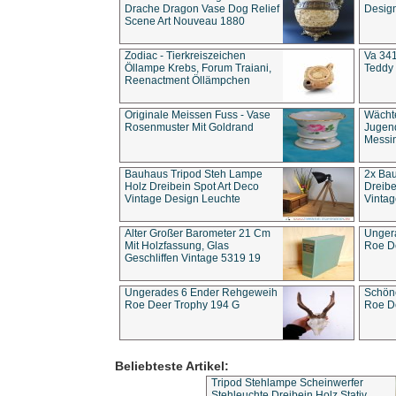
Drache Dragon Vase Dog Relief
Design
Scene Art Nouveau 1880
Zodiac - Tierkreiszeichen
Va 341
Öllampe Krebs, Forum Traiani,
Teddy 
Reenactment Öllämpchen
Originale Meissen Fuss - Vase
Wächt
Rosenmuster Mit Goldrand
Jugend
Messi
Bauhaus Tripod Steh Lampe
2x Ba
Holz Dreibein Spot Art Deco
Dreibe
Vintage Design Leuchte
Vintag
Alter Großer Barometer 21 Cm
Unger
Mit Holzfassung, Glas
Roe D
Geschliffen Vintage 5319 19
Ungerades 6 Ender Rehgeweih
Schön
Roe Deer Trophy 194 G
Roe D
Beliebteste Artikel:
Tripod Stehlampe Scheinwerfer
Stehleuchte Dreibein Holz Stativ