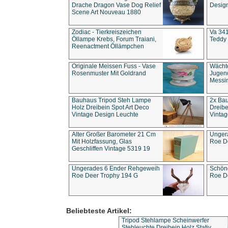
Drache Dragon Vase Dog Relief
Design
Scene Art Nouveau 1880
Zodiac - Tierkreiszeichen
Va 341
Öllampe Krebs, Forum Traiani,
Teddy 
Reenactment Öllämpchen
Originale Meissen Fuss - Vase
Wächt
Rosenmuster Mit Goldrand
Jugend
Messi
Bauhaus Tripod Steh Lampe
2x Ba
Holz Dreibein Spot Art Deco
Dreibe
Vintage Design Leuchte
Vintag
Alter Großer Barometer 21 Cm
Unger
Mit Holzfassung, Glas
Roe D
Geschliffen Vintage 5319 19
Ungerades 6 Ender Rehgeweih
Schön
Roe Deer Trophy 194 G
Roe D
Beliebteste Artikel:
Tripod Stehlampe Scheinwerfer
Stehleuchte Dreibein Holz Stativ