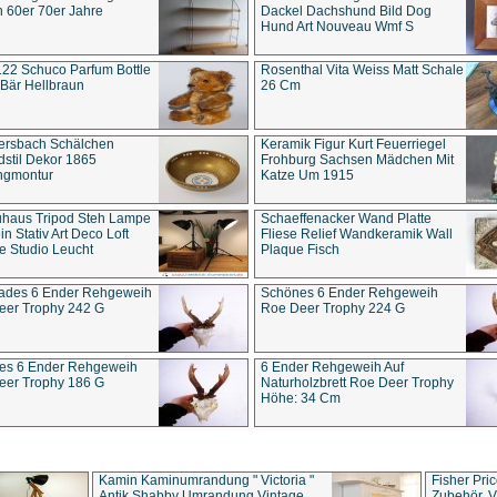
 60er 70er Jahre
Dackel Dachshund Bild Dog
Hund Art Nouveau Wmf S
22 Schuco Parfum Bottle
Rosenthal Vita Weiss Matt Schale
Bär Hellbraun
26 Cm
ersbach Schälchen
Keramik Figur Kurt Feuerriegel
stil Dekor 1865
Frohburg Sachsen Mädchen Mit
ngmontur
Katze Um 1915
uhaus Tripod Steh Lampe
Schaeffenacker Wand Platte
in Stativ Art Deco Loft
Fliese Relief Wandkeramik Wall
e Studio Leucht
Plaque Fisch
ades 6 Ender Rehgeweih
Schönes 6 Ender Rehgeweih
eer Trophy 242 G
Roe Deer Trophy 224 G
es 6 Ender Rehgeweih
6 Ender Rehgeweih Auf
eer Trophy 186 G
Naturholzbrett Roe Deer Trophy
Höhe: 34 Cm
Kamin Kaminumrandung " Victoria "
Fisher Pri
Antik Shabby Umrandung Vintage
Zubehör, V