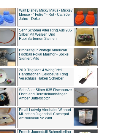
Walt Disney Micky Maus - Mickey
Mouse - " Füße " - Rot - Ca. 80er
Jahre - Deko
Sehr Schöner Alter Ring Aus 935
Silber Mit Weißen Und
Rubinfarbenen Steinen
Bronzefigur Vintage American
Football Pokal Marmor - Sockel
Signiert Milo
20 X Triglides 4 Webgürtel
Handtaschen Geldbeutel Ring
Verschluss Haken Schieber
Sehr Alter Silber 835 Fischpunze
Fischland Bernsteinanhänger
Amber Butterscotch
Email Ludwig Vierthaler Winhart
MÜnchen Jugendstil Cachepot
Art Nouveau 5c Wmf
French Jugendstil Schmetterling