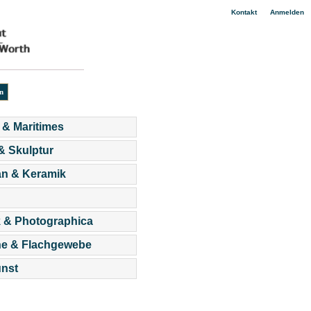
|
Kontakt
Anmelden
 & Maritimes
 & Skulptur
an & Keramik
 & Photographica
he & Flachgewebe
nst