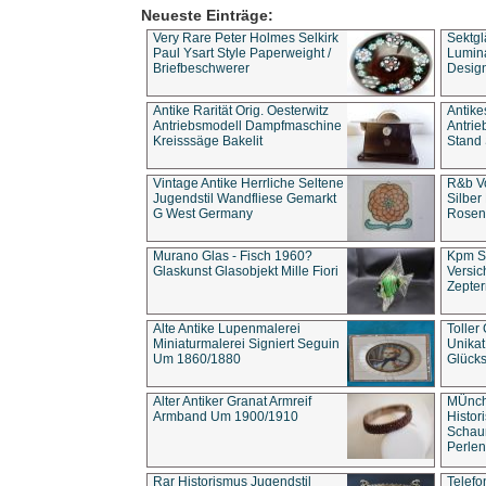
Neueste Einträge:
Very Rare Peter Holmes Selkirk
Sektgl
Paul Ysart Style Paperweight /
Lumina
Briefbeschwerer
Design
Antike Rarität Orig. Oesterwitz
Antike
Antriebsmodell Dampfmaschine
Antri
Kreisssäge Bakelit
Stand 
Vintage Antike Herrliche Seltene
R&b Vo
Jugendstil Wandfliese Gemarkt
Silber
G West Germany
Rosenm
Murano Glas - Fisch 1960?
Kpm S
Glaskunst Glasobjekt Mille Fiori
Versic
Zepter
Alte Antike Lupenmalerei
Toller
Miniaturmalerei Signiert Seguin
Unika
Um 1860/1880
Glücks
Alter Antiker Granat Armreif
MÜnch
Armband Um 1900/1910
Histor
Schaum
Perlen
Rar Historismus Jugendstil
Telefo