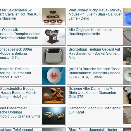
äser Sektschalen 6x
Walt Disney Micky Maus - Mickey
rc Cavalier Rot 70er Kult
Mouse - " Füße " - Blau - Ca. 80er
 Klassiker
Jahre - Deko
s Oesterwitz
Alte Originale Korallenkette
ebsmodell Dampfmaschine
Korallenperlenkette
Schleifmaschine Bakelit
rlegebesteck 800er
Bronzefigur Tierfigur Gepard Auf
 Robbe & Berking
Rauchmarmor - Sockel Signiert
uster 6 Tlg.
Milo
chale Mit Reklame
(mk010) Barocke Meissen Tasse,
herung Feuersozität
Blumenbukett, Marcolini Periode
marke 1. Wahl
1774 - 1814, 1. Wahl
 Glücksbuddha Budda
Schöner Alter Damenring Mit
t Happy Buddha Mönch
Stein Und Kleinen Diamanten
bringer Holzfigur
Gold 375
ner Biedermeier
Damenring Platin 950 Mit Saphir
ische Ohrringe
1, 4 Karat
gold 585 Granate Simili
nablage Telefonregal
Black Forest Jugendstil Hunter