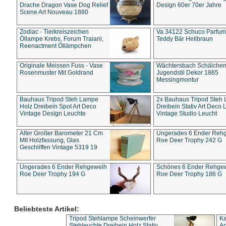
Drache Dragon Vase Dog Relief
Design 60er 70er Jahre
Scene Art Nouveau 1880
Zodiac - Tierkreiszeichen
Va 34122 Schuco Parfum 
Öllampe Krebs, Forum Traiani,
Teddy Bär Hellbraun
Reenactment Öllämpchen
Originale Meissen Fuss - Vase
Wächtersbach Schälche
Rosenmuster Mit Goldrand
Jugendstil Dekor 1865
Messingmontur
Bauhaus Tripod Steh Lampe
2x Bauhaus Tripod Steh
Holz Dreibein Spot Art Deco
Dreibein Stativ Art Deco L
Vintage Design Leuchte
Vintage Studio Leucht
Alter Großer Barometer 21 Cm
Ungerades 6 Ender Reh
Mit Holzfassung, Glas
Roe Deer Trophy 242 G
Geschliffen Vintage 5319 19
Ungerades 6 Ender Rehgeweih
Schönes 6 Ender Rehge
Roe Deer Trophy 194 G
Roe Deer Trophy 186 G
Beliebteste Artikel:
Tripod Stehlampe Scheinwerfer
Ka
Stehleuchte Dreibein Holz Stativ
An