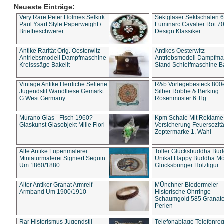
Neueste Einträge:
Very Rare Peter Holmes Selkirk
Sektgläser Sektschalen 
Paul Ysart Style Paperweight /
Luminarc Cavalier Rot 70
Briefbeschwerer
Design Klassiker
Antike Rarität Orig. Oesterwitz
Antikes Oesterwitz
Antriebsmodell Dampfmaschine
Antriebsmodell Dampfma
Kreisssäge Bakelit
Stand Schleifmaschine Ba
Vintage Antike Herrliche Seltene
R&b Vorlegebesteck 800
Jugendstil Wandfliese Gemarkt
Silber Robbe & Berking
G West Germany
Rosenmuster 6 Tlg.
Murano Glas - Fisch 1960?
Kpm Schale Mit Reklame
Glaskunst Glasobjekt Mille Fiori
Versicherung Feuersozitä
Zeptermarke 1. Wahl
Alte Antike Lupenmalerei
Toller Glücksbuddha Bu
Miniaturmalerei Signiert Seguin
Unikat Happy Buddha M
Um 1860/1880
Glücksbringer Holzfigur
Alter Antiker Granat Armreif
MÜnchner Biedermeier
Armband Um 1900/1910
Historische Ohrringe
Schaumgold 585 Granate 
Perlen
Rar Historismus Jugendstil
Telefonablage Telefonreg