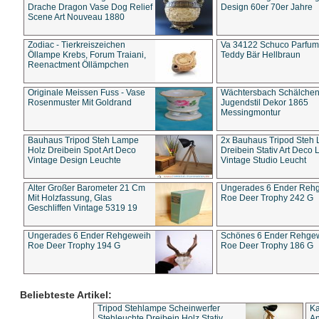
Drache Dragon Vase Dog Relief
Design 60er 70er Jahre
Scene Art Nouveau 1880
Zodiac - Tierkreiszeichen
Va 34122 Schuco Parfum 
Öllampe Krebs, Forum Traiani,
Teddy Bär Hellbraun
Reenactment Öllämpchen
Originale Meissen Fuss - Vase
Wächtersbach Schälche
Rosenmuster Mit Goldrand
Jugendstil Dekor 1865
Messingmontur
Bauhaus Tripod Steh Lampe
2x Bauhaus Tripod Steh
Holz Dreibein Spot Art Deco
Dreibein Stativ Art Deco L
Vintage Design Leuchte
Vintage Studio Leucht
Alter Großer Barometer 21 Cm
Ungerades 6 Ender Reh
Mit Holzfassung, Glas
Roe Deer Trophy 242 G
Geschliffen Vintage 5319 19
Ungerades 6 Ender Rehgeweih
Schönes 6 Ender Rehge
Roe Deer Trophy 194 G
Roe Deer Trophy 186 G
Beliebteste Artikel:
Tripod Stehlampe Scheinwerfer
Ka
Stehleuchte Dreibein Holz Stativ
An