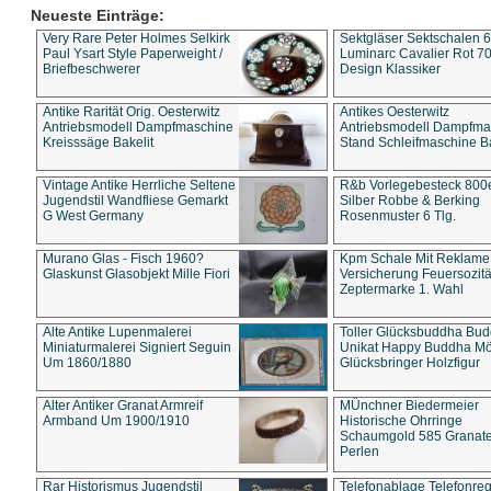
Neueste Einträge:
Very Rare Peter Holmes Selkirk
Sektgläser Sektschalen 
Paul Ysart Style Paperweight /
Luminarc Cavalier Rot 70
Briefbeschwerer
Design Klassiker
Antike Rarität Orig. Oesterwitz
Antikes Oesterwitz
Antriebsmodell Dampfmaschine
Antriebsmodell Dampfma
Kreisssäge Bakelit
Stand Schleifmaschine Ba
Vintage Antike Herrliche Seltene
R&b Vorlegebesteck 800
Jugendstil Wandfliese Gemarkt
Silber Robbe & Berking
G West Germany
Rosenmuster 6 Tlg.
Murano Glas - Fisch 1960?
Kpm Schale Mit Reklame
Glaskunst Glasobjekt Mille Fiori
Versicherung Feuersozitä
Zeptermarke 1. Wahl
Alte Antike Lupenmalerei
Toller Glücksbuddha Bu
Miniaturmalerei Signiert Seguin
Unikat Happy Buddha M
Um 1860/1880
Glücksbringer Holzfigur
Alter Antiker Granat Armreif
MÜnchner Biedermeier
Armband Um 1900/1910
Historische Ohrringe
Schaumgold 585 Granate 
Perlen
Rar Historismus Jugendstil
Telefonablage Telefonreg