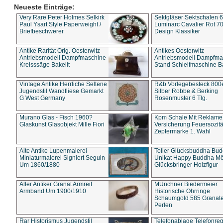
Neueste Einträge:
Very Rare Peter Holmes Selkirk
Sektgläser Sektschalen 
Paul Ysart Style Paperweight /
Luminarc Cavalier Rot 70
Briefbeschwerer
Design Klassiker
Antike Rarität Orig. Oesterwitz
Antikes Oesterwitz
Antriebsmodell Dampfmaschine
Antriebsmodell Dampfma
Kreisssäge Bakelit
Stand Schleifmaschine Ba
Vintage Antike Herrliche Seltene
R&b Vorlegebesteck 800
Jugendstil Wandfliese Gemarkt
Silber Robbe & Berking
G West Germany
Rosenmuster 6 Tlg.
Murano Glas - Fisch 1960?
Kpm Schale Mit Reklame
Glaskunst Glasobjekt Mille Fiori
Versicherung Feuersozitä
Zeptermarke 1. Wahl
Alte Antike Lupenmalerei
Toller Glücksbuddha Bu
Miniaturmalerei Signiert Seguin
Unikat Happy Buddha M
Um 1860/1880
Glücksbringer Holzfigur
Alter Antiker Granat Armreif
MÜnchner Biedermeier
Armband Um 1900/1910
Historische Ohrringe
Schaumgold 585 Granate 
Perlen
Rar Historismus Jugendstil
Telefonablage Telefonreg