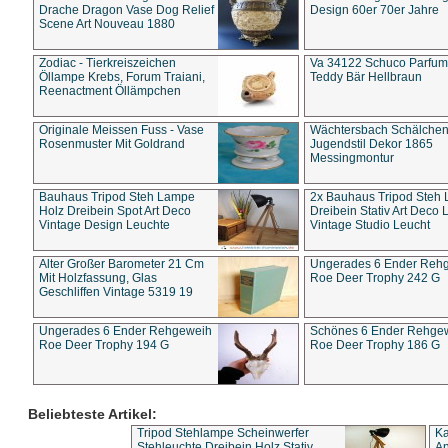
Drache Dragon Vase Dog Relief
Design 60er 70er Jahre
Scene Art Nouveau 1880
Zodiac - Tierkreiszeichen
Va 34122 Schuco Parfum 
Öllampe Krebs, Forum Traiani,
Teddy Bär Hellbraun
Reenactment Öllämpchen
Originale Meissen Fuss - Vase
Wächtersbach Schälche
Rosenmuster Mit Goldrand
Jugendstil Dekor 1865
Messingmontur
Bauhaus Tripod Steh Lampe
2x Bauhaus Tripod Steh
Holz Dreibein Spot Art Deco
Dreibein Stativ Art Deco L
Vintage Design Leuchte
Vintage Studio Leucht
Alter Großer Barometer 21 Cm
Ungerades 6 Ender Reh
Mit Holzfassung, Glas
Roe Deer Trophy 242 G
Geschliffen Vintage 5319 19
Ungerades 6 Ender Rehgeweih
Schönes 6 Ender Rehge
Roe Deer Trophy 194 G
Roe Deer Trophy 186 G
Beliebteste Artikel:
Tripod Stehlampe Scheinwerfer
Ka
Stehleuchte Dreibein Holz Stativ
An