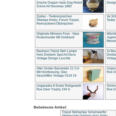
Drache Dragon Vase Dog Relief
Design
Scene Art Nouveau 1880
Zodiac - Tierkreiszeichen
Va 341
Öllampe Krebs, Forum Traiani,
Teddy 
Reenactment Öllämpchen
Originale Meissen Fuss - Vase
Wächt
Rosenmuster Mit Goldrand
Jugend
Messi
Bauhaus Tripod Steh Lampe
2x Ba
Holz Dreibein Spot Art Deco
Dreibe
Vintage Design Leuchte
Vintag
Alter Großer Barometer 21 Cm
Unger
Mit Holzfassung, Glas
Roe D
Geschliffen Vintage 5319 19
Ungerades 6 Ender Rehgeweih
Schön
Roe Deer Trophy 194 G
Roe D
Beliebteste Artikel:
Tripod Stehlampe Scheinwerfer
Stehleuchte Dreibein Holz Stativ