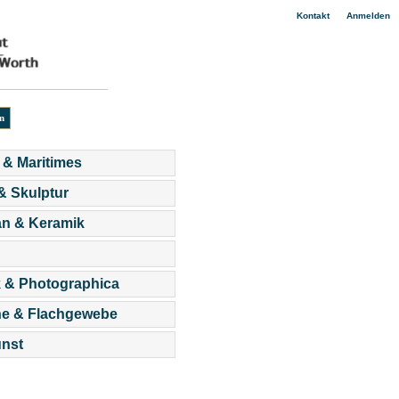
|
Kontakt
Anmelden
 & Maritimes
 & Skulptur
an & Keramik
 & Photographica
he & Flachgewebe
nst