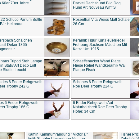
 60er 70er Jahre
Dackel Dachshund Bild Dog
Hund Art Nouveau Wmf S
22 Schuco Parfum Bottle
Rosenthal Vita Weiss Matt Schale
Bär Hellbraun
26 Cm
ersbach Schälchen
Keramik Figur Kurt Feuerriegel
stil Dekor 1865
Frohburg Sachsen Mädchen Mit
ngmontur
Katze Um 1915
uhaus Tripod Steh Lampe
Schaeffenacker Wand Platte
in Stativ Art Deco Loft
Fliese Relief Wandkeramik Wall
e Studio Leucht
Plaque Fisch
ades 6 Ender Rehgeweih
Schönes 6 Ender Rehgeweih
eer Trophy 242 G
Roe Deer Trophy 224 G
es 6 Ender Rehgeweih
6 Ender Rehgeweih Auf
eer Trophy 186 G
Naturholzbrett Roe Deer Trophy
Höhe: 34 Cm
Kamin Kaminumrandung " Victoria "
Fisher Pri
Antik Shabby Umrandung Vintage
Zubehör, V