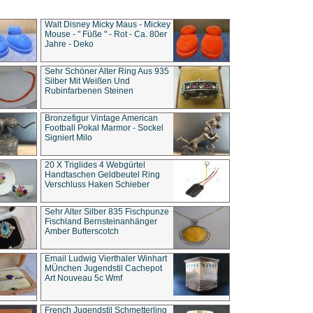
Walt Disney Micky Maus - Mickey
Mouse - " Füße " - Rot - Ca. 80er
Jahre - Deko
Sehr Schöner Alter Ring Aus 935
Silber Mit Weißen Und
Rubinfarbenen Steinen
Bronzefigur Vintage American
Football Pokal Marmor - Sockel
Signiert Milo
20 X Triglides 4 Webgürtel
Handtaschen Geldbeutel Ring
Verschluss Haken Schieber
Sehr Alter Silber 835 Fischpunze
Fischland Bernsteinanhänger
Amber Butterscotch
Email Ludwig Vierthaler Winhart
MÜnchen Jugendstil Cachepot
Art Nouveau 5c Wmf
French Jugendstil Schmetterling