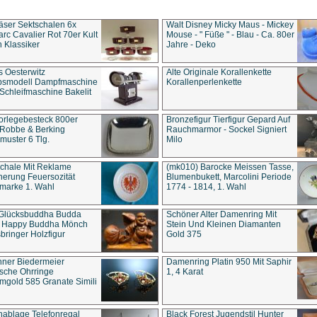
äser Sektschalen 6x
Walt Disney Micky Maus - Mickey
rc Cavalier Rot 70er Kult
Mouse - " Füße " - Blau - Ca. 80er
 Klassiker
Jahre - Deko
s Oesterwitz
Alte Originale Korallenkette
ebsmodell Dampfmaschine
Korallenperlenkette
Schleifmaschine Bakelit
rlegebesteck 800er
Bronzefigur Tierfigur Gepard Auf
 Robbe & Berking
Rauchmarmor - Sockel Signiert
uster 6 Tlg.
Milo
chale Mit Reklame
(mk010) Barocke Meissen Tasse,
herung Feuersozität
Blumenbukett, Marcolini Periode
marke 1. Wahl
1774 - 1814, 1. Wahl
 Glücksbuddha Budda
Schöner Alter Damenring Mit
t Happy Buddha Mönch
Stein Und Kleinen Diamanten
bringer Holzfigur
Gold 375
ner Biedermeier
Damenring Platin 950 Mit Saphir
ische Ohrringe
1, 4 Karat
gold 585 Granate Simili
nablage Telefonregal
Black Forest Jugendstil Hunter