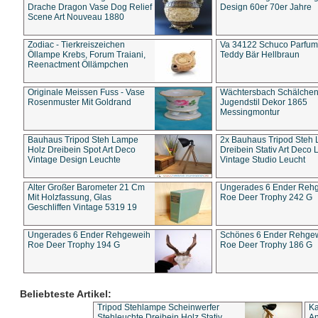
Drache Dragon Vase Dog Relief
Design 60er 70er Jahre
Scene Art Nouveau 1880
Zodiac - Tierkreiszeichen
Va 34122 Schuco Parfum 
Öllampe Krebs, Forum Traiani,
Teddy Bär Hellbraun
Reenactment Öllämpchen
Originale Meissen Fuss - Vase
Wächtersbach Schälche
Rosenmuster Mit Goldrand
Jugendstil Dekor 1865
Messingmontur
Bauhaus Tripod Steh Lampe
2x Bauhaus Tripod Steh
Holz Dreibein Spot Art Deco
Dreibein Stativ Art Deco L
Vintage Design Leuchte
Vintage Studio Leucht
Alter Großer Barometer 21 Cm
Ungerades 6 Ender Reh
Mit Holzfassung, Glas
Roe Deer Trophy 242 G
Geschliffen Vintage 5319 19
Ungerades 6 Ender Rehgeweih
Schönes 6 Ender Rehge
Roe Deer Trophy 194 G
Roe Deer Trophy 186 G
Beliebteste Artikel:
Tripod Stehlampe Scheinwerfer
Ka
Stehleuchte Dreibein Holz Stativ
An