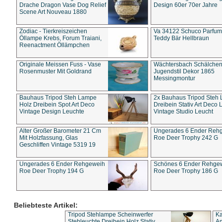
Drache Dragon Vase Dog Relief
Design 60er 70er Jahre
Scene Art Nouveau 1880
Zodiac - Tierkreiszeichen
Va 34122 Schuco Parfum 
Öllampe Krebs, Forum Traiani,
Teddy Bär Hellbraun
Reenactment Öllämpchen
Originale Meissen Fuss - Vase
Wächtersbach Schälche
Rosenmuster Mit Goldrand
Jugendstil Dekor 1865
Messingmontur
Bauhaus Tripod Steh Lampe
2x Bauhaus Tripod Steh
Holz Dreibein Spot Art Deco
Dreibein Stativ Art Deco L
Vintage Design Leuchte
Vintage Studio Leucht
Alter Großer Barometer 21 Cm
Ungerades 6 Ender Reh
Mit Holzfassung, Glas
Roe Deer Trophy 242 G
Geschliffen Vintage 5319 19
Ungerades 6 Ender Rehgeweih
Schönes 6 Ender Rehge
Roe Deer Trophy 194 G
Roe Deer Trophy 186 G
Beliebteste Artikel:
Tripod Stehlampe Scheinwerfer
Ka
Stehleuchte Dreibein Holz Stativ
An