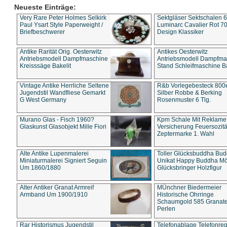
Neueste Einträge:
Very Rare Peter Holmes Selkirk
Sektgläser Sektschalen 
Paul Ysart Style Paperweight /
Luminarc Cavalier Rot 70
Briefbeschwerer
Design Klassiker
Antike Rarität Orig. Oesterwitz
Antikes Oesterwitz
Antriebsmodell Dampfmaschine
Antriebsmodell Dampfma
Kreisssäge Bakelit
Stand Schleifmaschine Ba
Vintage Antike Herrliche Seltene
R&b Vorlegebesteck 800
Jugendstil Wandfliese Gemarkt
Silber Robbe & Berking
G West Germany
Rosenmuster 6 Tlg.
Murano Glas - Fisch 1960?
Kpm Schale Mit Reklame
Glaskunst Glasobjekt Mille Fiori
Versicherung Feuersozitä
Zeptermarke 1. Wahl
Alte Antike Lupenmalerei
Toller Glücksbuddha Bu
Miniaturmalerei Signiert Seguin
Unikat Happy Buddha M
Um 1860/1880
Glücksbringer Holzfigur
Alter Antiker Granat Armreif
MÜnchner Biedermeier
Armband Um 1900/1910
Historische Ohrringe
Schaumgold 585 Granate 
Perlen
Rar Historismus Jugendstil
Telefonablage Telefonreg