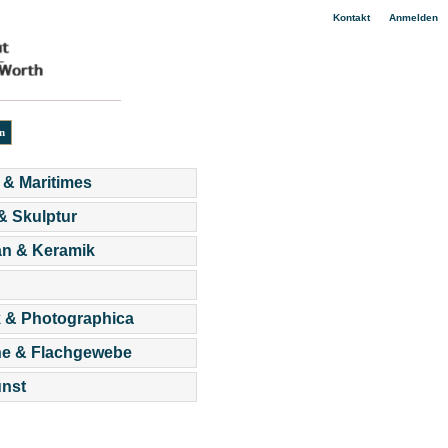
|
Kontakt
Anmelden
 & Maritimes
 & Skulptur
an & Keramik
 & Photographica
he & Flachgewebe
nst