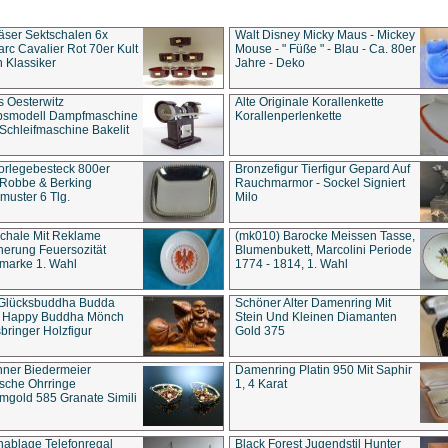
äser Sektschalen 6x
Walt Disney Micky Maus - Mickey
rc Cavalier Rot 70er Kult
Mouse - " Füße " - Blau - Ca. 80er
 Klassiker
Jahre - Deko
s Oesterwitz
Alte Originale Korallenkette
ebsmodell Dampfmaschine
Korallenperlenkette
Schleifmaschine Bakelit
rlegebesteck 800er
Bronzefigur Tierfigur Gepard Auf
 Robbe & Berking
Rauchmarmor - Sockel Signiert
uster 6 Tlg.
Milo
chale Mit Reklame
(mk010) Barocke Meissen Tasse,
herung Feuersozität
Blumenbukett, Marcolini Periode
marke 1. Wahl
1774 - 1814, 1. Wahl
 Glücksbuddha Budda
Schöner Alter Damenring Mit
t Happy Buddha Mönch
Stein Und Kleinen Diamanten
bringer Holzfigur
Gold 375
ner Biedermeier
Damenring Platin 950 Mit Saphir
ische Ohrringe
1, 4 Karat
gold 585 Granate Simili
nablage Telefonregal
Black Forest Jugendstil Hunter