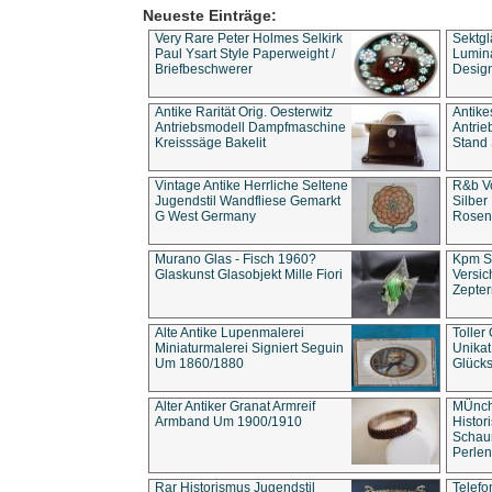
Neueste Einträge:
Very Rare Peter Holmes Selkirk
Sektgl
Paul Ysart Style Paperweight /
Lumina
Briefbeschwerer
Design
Antike Rarität Orig. Oesterwitz
Antike
Antriebsmodell Dampfmaschine
Antri
Kreisssäge Bakelit
Stand 
Vintage Antike Herrliche Seltene
R&b Vo
Jugendstil Wandfliese Gemarkt
Silber
G West Germany
Rosenm
Murano Glas - Fisch 1960?
Kpm S
Glaskunst Glasobjekt Mille Fiori
Versic
Zepter
Alte Antike Lupenmalerei
Toller
Miniaturmalerei Signiert Seguin
Unika
Um 1860/1880
Glücks
Alter Antiker Granat Armreif
MÜnch
Armband Um 1900/1910
Histor
Schaum
Perlen
Rar Historismus Jugendstil
Telefo