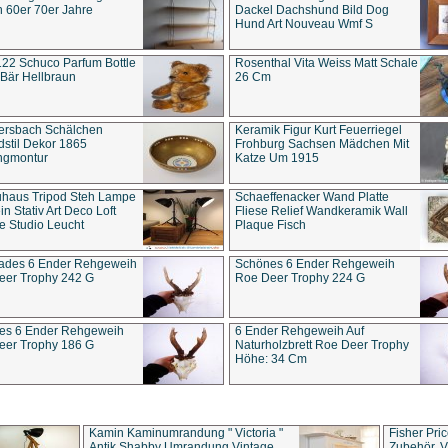
 60er 70er Jahre
Dackel Dachshund Bild Dog
Hund Art Nouveau Wmf S
22 Schuco Parfum Bottle
Rosenthal Vita Weiss Matt Schale
Bär Hellbraun
26 Cm
ersbach Schälchen
Keramik Figur Kurt Feuerriegel
stil Dekor 1865
Frohburg Sachsen Mädchen Mit
ngmontur
Katze Um 1915
uhaus Tripod Steh Lampe
Schaeffenacker Wand Platte
in Stativ Art Deco Loft
Fliese Relief Wandkeramik Wall
e Studio Leucht
Plaque Fisch
ades 6 Ender Rehgeweih
Schönes 6 Ender Rehgeweih
eer Trophy 242 G
Roe Deer Trophy 224 G
es 6 Ender Rehgeweih
6 Ender Rehgeweih Auf
eer Trophy 186 G
Naturholzbrett Roe Deer Trophy
Höhe: 34 Cm
Kamin Kaminumrandung " Victoria "
Fisher Pri
Antik Shabby Umrandung Vintage
Zubehör, V