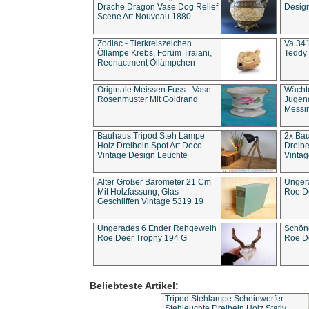
Drache Dragon Vase Dog Relief
Design
Scene Art Nouveau 1880
Zodiac - Tierkreiszeichen
Va 341
Öllampe Krebs, Forum Traiani,
Teddy 
Reenactment Öllämpchen
Originale Meissen Fuss - Vase
Wächt
Rosenmuster Mit Goldrand
Jugend
Messi
Bauhaus Tripod Steh Lampe
2x Ba
Holz Dreibein Spot Art Deco
Dreibe
Vintage Design Leuchte
Vintag
Alter Großer Barometer 21 Cm
Unger
Mit Holzfassung, Glas
Roe D
Geschliffen Vintage 5319 19
Ungerades 6 Ender Rehgeweih
Schön
Roe Deer Trophy 194 G
Roe D
Beliebteste Artikel:
Tripod Stehlampe Scheinwerfer
Stehleuchte Dreibein Holz Stativ