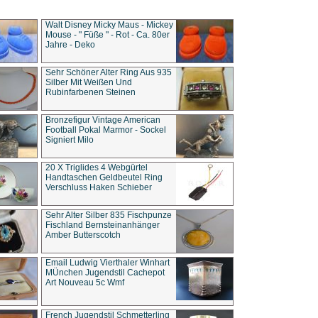
Walt Disney Micky Maus - Mickey
Mouse - " Füße " - Rot - Ca. 80er
Jahre - Deko
Sehr Schöner Alter Ring Aus 935
Silber Mit Weißen Und
Rubinfarbenen Steinen
Bronzefigur Vintage American
Football Pokal Marmor - Sockel
Signiert Milo
20 X Triglides 4 Webgürtel
Handtaschen Geldbeutel Ring
Verschluss Haken Schieber
Sehr Alter Silber 835 Fischpunze
Fischland Bernsteinanhänger
Amber Butterscotch
Email Ludwig Vierthaler Winhart
MÜnchen Jugendstil Cachepot
Art Nouveau 5c Wmf
French Jugendstil Schmetterling