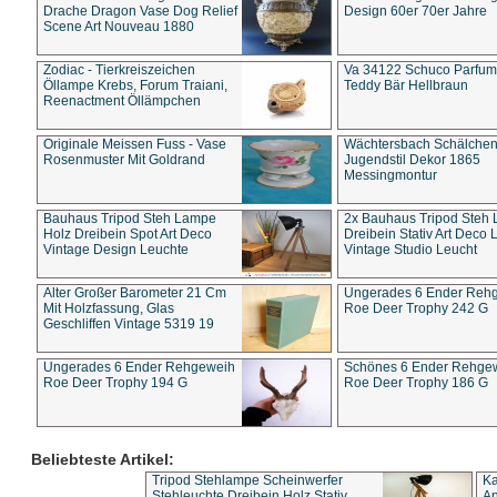
Drache Dragon Vase Dog Relief
Design 60er 70er Jahre
Scene Art Nouveau 1880
Zodiac - Tierkreiszeichen
Va 34122 Schuco Parfum 
Öllampe Krebs, Forum Traiani,
Teddy Bär Hellbraun
Reenactment Öllämpchen
Originale Meissen Fuss - Vase
Wächtersbach Schälche
Rosenmuster Mit Goldrand
Jugendstil Dekor 1865
Messingmontur
Bauhaus Tripod Steh Lampe
2x Bauhaus Tripod Steh
Holz Dreibein Spot Art Deco
Dreibein Stativ Art Deco L
Vintage Design Leuchte
Vintage Studio Leucht
Alter Großer Barometer 21 Cm
Ungerades 6 Ender Reh
Mit Holzfassung, Glas
Roe Deer Trophy 242 G
Geschliffen Vintage 5319 19
Ungerades 6 Ender Rehgeweih
Schönes 6 Ender Rehge
Roe Deer Trophy 194 G
Roe Deer Trophy 186 G
Beliebteste Artikel:
Tripod Stehlampe Scheinwerfer
Ka
Stehleuchte Dreibein Holz Stativ
An