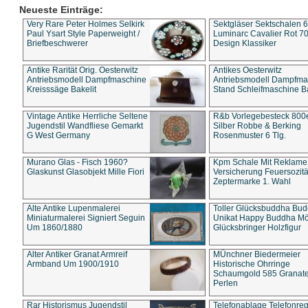
Neueste Einträge:
Very Rare Peter Holmes Selkirk
Sektgläser Sektschalen 
Paul Ysart Style Paperweight /
Luminarc Cavalier Rot 70
Briefbeschwerer
Design Klassiker
Antike Rarität Orig. Oesterwitz
Antikes Oesterwitz
Antriebsmodell Dampfmaschine
Antriebsmodell Dampfma
Kreisssäge Bakelit
Stand Schleifmaschine Ba
Vintage Antike Herrliche Seltene
R&b Vorlegebesteck 800
Jugendstil Wandfliese Gemarkt
Silber Robbe & Berking
G West Germany
Rosenmuster 6 Tlg.
Murano Glas - Fisch 1960?
Kpm Schale Mit Reklame
Glaskunst Glasobjekt Mille Fiori
Versicherung Feuersozitä
Zeptermarke 1. Wahl
Alte Antike Lupenmalerei
Toller Glücksbuddha Bu
Miniaturmalerei Signiert Seguin
Unikat Happy Buddha M
Um 1860/1880
Glücksbringer Holzfigur
Alter Antiker Granat Armreif
MÜnchner Biedermeier
Armband Um 1900/1910
Historische Ohrringe
Schaumgold 585 Granate 
Perlen
Rar Historismus Jugendstil
Telefonablage Telefonreg