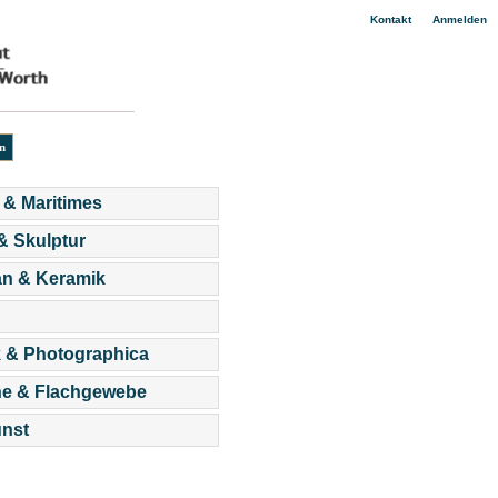
|
Kontakt
Anmelden
 & Maritimes
 & Skulptur
an & Keramik
 & Photographica
he & Flachgewebe
nst