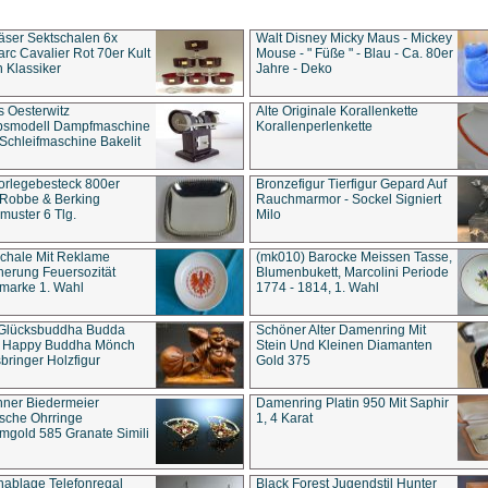
äser Sektschalen 6x
Walt Disney Micky Maus - Mickey
rc Cavalier Rot 70er Kult
Mouse - " Füße " - Blau - Ca. 80er
 Klassiker
Jahre - Deko
s Oesterwitz
Alte Originale Korallenkette
ebsmodell Dampfmaschine
Korallenperlenkette
Schleifmaschine Bakelit
rlegebesteck 800er
Bronzefigur Tierfigur Gepard Auf
 Robbe & Berking
Rauchmarmor - Sockel Signiert
uster 6 Tlg.
Milo
chale Mit Reklame
(mk010) Barocke Meissen Tasse,
herung Feuersozität
Blumenbukett, Marcolini Periode
marke 1. Wahl
1774 - 1814, 1. Wahl
 Glücksbuddha Budda
Schöner Alter Damenring Mit
t Happy Buddha Mönch
Stein Und Kleinen Diamanten
bringer Holzfigur
Gold 375
ner Biedermeier
Damenring Platin 950 Mit Saphir
ische Ohrringe
1, 4 Karat
gold 585 Granate Simili
nablage Telefonregal
Black Forest Jugendstil Hunter