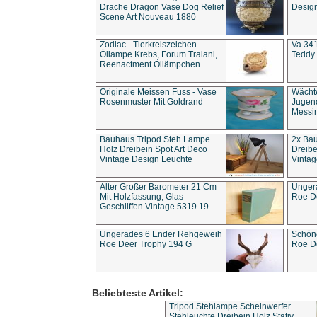
Drache Dragon Vase Dog Relief
Design
Scene Art Nouveau 1880
Zodiac - Tierkreiszeichen
Va 341
Öllampe Krebs, Forum Traiani,
Teddy 
Reenactment Öllämpchen
Originale Meissen Fuss - Vase
Wächt
Rosenmuster Mit Goldrand
Jugend
Messi
Bauhaus Tripod Steh Lampe
2x Ba
Holz Dreibein Spot Art Deco
Dreibe
Vintage Design Leuchte
Vintag
Alter Großer Barometer 21 Cm
Unger
Mit Holzfassung, Glas
Roe D
Geschliffen Vintage 5319 19
Ungerades 6 Ender Rehgeweih
Schön
Roe Deer Trophy 194 G
Roe D
Beliebteste Artikel:
Tripod Stehlampe Scheinwerfer
Stehleuchte Dreibein Holz Stativ