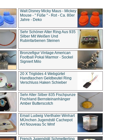
Walt Disney Micky Maus - Mickey
Mouse - " Füße " - Rot - Ca. 80er
Jahre - Deko
Sehr Schöner Alter Ring Aus 935
Silber Mit Weißen Und
Rubinfarbenen Steinen
Bronzefigur Vintage American
Football Pokal Marmor - Sockel
Signiert Milo
20 X Triglides 4 Webgürtel
Handtaschen Geldbeutel Ring
Verschluss Haken Schieber
Sehr Alter Silber 835 Fischpunze
Fischland Bernsteinanhänger
Amber Butterscotch
Email Ludwig Vierthaler Winhart
MÜnchen Jugendstil Cachepot
Art Nouveau 5c Wmf
French Jugendstil Schmetterling