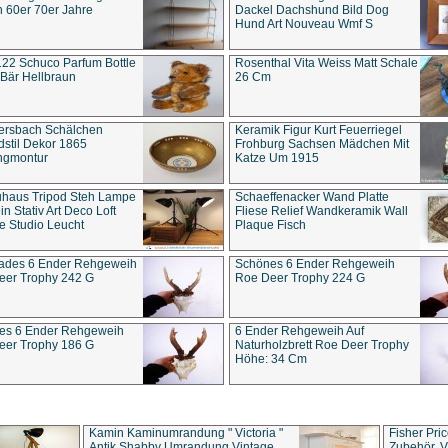
 60er 70er Jahre
Dackel Dachshund Bild Dog
Hund Art Nouveau Wmf S
22 Schuco Parfum Bottle
Rosenthal Vita Weiss Matt Schale
Bär Hellbraun
26 Cm
ersbach Schälchen
Keramik Figur Kurt Feuerriegel
stil Dekor 1865
Frohburg Sachsen Mädchen Mit
ngmontur
Katze Um 1915
uhaus Tripod Steh Lampe
Schaeffenacker Wand Platte
in Stativ Art Deco Loft
Fliese Relief Wandkeramik Wall
e Studio Leucht
Plaque Fisch
ades 6 Ender Rehgeweih
Schönes 6 Ender Rehgeweih
eer Trophy 242 G
Roe Deer Trophy 224 G
es 6 Ender Rehgeweih
6 Ender Rehgeweih Auf
eer Trophy 186 G
Naturholzbrett Roe Deer Trophy
Höhe: 34 Cm
Kamin Kaminumrandung " Victoria "
Fisher Pri
Antik Shabby Umrandung Vintage
Zubehör, V