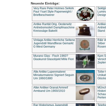
Neueste Einträge:
Very Rare Peter Holmes Selkirk
Sektgl
Paul Ysart Style Paperweight /
Lumina
Briefbeschwerer
Design
Antike Rarität Orig. Oesterwitz
Antike
Antriebsmodell Dampfmaschine
Antri
Kreisssäge Bakelit
Stand 
Vintage Antike Herrliche Seltene
R&b Vo
Jugendstil Wandfliese Gemarkt
Silber
G West Germany
Rosenm
Murano Glas - Fisch 1960?
Kpm S
Glaskunst Glasobjekt Mille Fiori
Versic
Zepter
Alte Antike Lupenmalerei
Toller
Miniaturmalerei Signiert Seguin
Unika
Um 1860/1880
Glücks
Alter Antiker Granat Armreif
MÜnch
Armband Um 1900/1910
Histor
Schaum
Perlen
Rar Historismus Jugendstil
Telefo