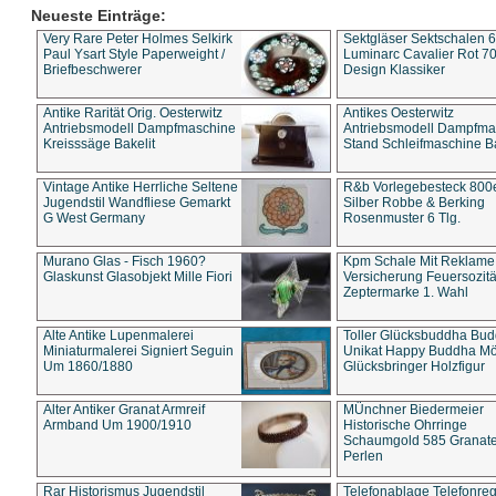
Neueste Einträge:
Very Rare Peter Holmes Selkirk
Sektgläser Sektschalen 
Paul Ysart Style Paperweight /
Luminarc Cavalier Rot 70
Briefbeschwerer
Design Klassiker
Antike Rarität Orig. Oesterwitz
Antikes Oesterwitz
Antriebsmodell Dampfmaschine
Antriebsmodell Dampfma
Kreisssäge Bakelit
Stand Schleifmaschine Ba
Vintage Antike Herrliche Seltene
R&b Vorlegebesteck 800
Jugendstil Wandfliese Gemarkt
Silber Robbe & Berking
G West Germany
Rosenmuster 6 Tlg.
Murano Glas - Fisch 1960?
Kpm Schale Mit Reklame
Glaskunst Glasobjekt Mille Fiori
Versicherung Feuersozitä
Zeptermarke 1. Wahl
Alte Antike Lupenmalerei
Toller Glücksbuddha Bu
Miniaturmalerei Signiert Seguin
Unikat Happy Buddha M
Um 1860/1880
Glücksbringer Holzfigur
Alter Antiker Granat Armreif
MÜnchner Biedermeier
Armband Um 1900/1910
Historische Ohrringe
Schaumgold 585 Granate 
Perlen
Rar Historismus Jugendstil
Telefonablage Telefonreg