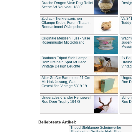
Drache Dragon Vase Dog Relief
Design
Scene Art Nouveau 1880
Zodiac - Tierkreiszeichen
Va 341
Öllampe Krebs, Forum Traiani,
Teddy 
Reenactment Öllämpchen
Originale Meissen Fuss - Vase
Wächt
Rosenmuster Mit Goldrand
Jugend
Messi
Bauhaus Tripod Steh Lampe
2x Ba
Holz Dreibein Spot Art Deco
Dreibe
Vintage Design Leuchte
Vintag
Alter Großer Barometer 21 Cm
Unger
Mit Holzfassung, Glas
Roe D
Geschliffen Vintage 5319 19
Ungerades 6 Ender Rehgeweih
Schön
Roe Deer Trophy 194 G
Roe D
Beliebteste Artikel:
Tripod Stehlampe Scheinwerfer
Stehleuchte Dreibein Holz Stativ