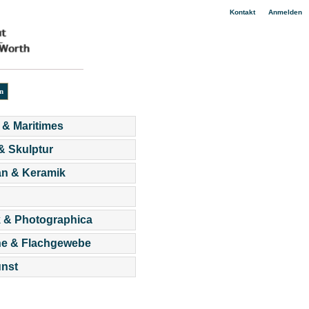
|
Kontakt
Anmelden
 & Maritimes
 & Skulptur
an & Keramik
 & Photographica
he & Flachgewebe
nst