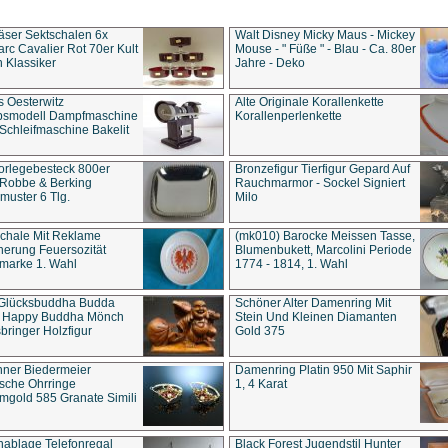
äser Sektschalen 6x
Walt Disney Micky Maus - Mickey
rc Cavalier Rot 70er Kult
Mouse - " Füße " - Blau - Ca. 80er
 Klassiker
Jahre - Deko
s Oesterwitz
Alte Originale Korallenkette
ebsmodell Dampfmaschine
Korallenperlenkette
Schleifmaschine Bakelit
rlegebesteck 800er
Bronzefigur Tierfigur Gepard Auf
 Robbe & Berking
Rauchmarmor - Sockel Signiert
uster 6 Tlg.
Milo
chale Mit Reklame
(mk010) Barocke Meissen Tasse,
herung Feuersozität
Blumenbukett, Marcolini Periode
marke 1. Wahl
1774 - 1814, 1. Wahl
 Glücksbuddha Budda
Schöner Alter Damenring Mit
t Happy Buddha Mönch
Stein Und Kleinen Diamanten
bringer Holzfigur
Gold 375
ner Biedermeier
Damenring Platin 950 Mit Saphir
ische Ohrringe
1, 4 Karat
gold 585 Granate Simili
nablage Telefonregal
Black Forest Jugendstil Hunter