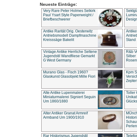
Neueste Einträge:
Very Rare Peter Holmes Selkirk
Sektgl
Paul Ysart Style Paperweight /
Lumina
Briefbeschwerer
Design
Antike Rarität Orig. Oesterwitz
Antike
Antriebsmodell Dampfmaschine
Antri
Kreisssäge Bakelit
Stand 
Vintage Antike Herrliche Seltene
R&b Vo
Jugendstil Wandfliese Gemarkt
Silber
G West Germany
Rosenm
Murano Glas - Fisch 1960?
Kpm S
Glaskunst Glasobjekt Mille Fiori
Versic
Zepter
Alte Antike Lupenmalerei
Toller
Miniaturmalerei Signiert Seguin
Unika
Um 1860/1880
Glücks
Alter Antiker Granat Armreif
MÜnch
Armband Um 1900/1910
Histor
Schaum
Perlen
Rar Historismus Jugendstil
Telefo