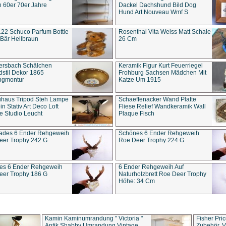
 60er 70er Jahre
Dackel Dachshund Bild Dog
Hund Art Nouveau Wmf S
22 Schuco Parfum Bottle
Rosenthal Vita Weiss Matt Schale
Bär Hellbraun
26 Cm
ersbach Schälchen
Keramik Figur Kurt Feuerriegel
stil Dekor 1865
Frohburg Sachsen Mädchen Mit
ngmontur
Katze Um 1915
uhaus Tripod Steh Lampe
Schaeffenacker Wand Platte
in Stativ Art Deco Loft
Fliese Relief Wandkeramik Wall
e Studio Leucht
Plaque Fisch
ades 6 Ender Rehgeweih
Schönes 6 Ender Rehgeweih
eer Trophy 242 G
Roe Deer Trophy 224 G
es 6 Ender Rehgeweih
6 Ender Rehgeweih Auf
eer Trophy 186 G
Naturholzbrett Roe Deer Trophy
Höhe: 34 Cm
Kamin Kaminumrandung " Victoria "
Fisher Pri
Antik Shabby Umrandung Vintage
Zubehör, V