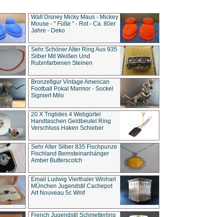
Walt Disney Micky Maus - Mickey
Mouse - " Füße " - Rot - Ca. 80er
Jahre - Deko
Sehr Schöner Alter Ring Aus 935
Silber Mit Weißen Und
Rubinfarbenen Steinen
Bronzefigur Vintage American
Football Pokal Marmor - Sockel
Signiert Milo
20 X Triglides 4 Webgürtel
Handtaschen Geldbeutel Ring
Verschluss Haken Schieber
Sehr Alter Silber 835 Fischpunze
Fischland Bernsteinanhänger
Amber Butterscotch
Email Ludwig Vierthaler Winhart
MÜnchen Jugendstil Cachepot
Art Nouveau 5c Wmf
French Jugendstil Schmetterling