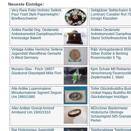
Neueste Einträge:
Very Rare Peter Holmes Selkirk
Sektgläser Sektschalen 
Paul Ysart Style Paperweight /
Luminarc Cavalier Rot 70
Briefbeschwerer
Design Klassiker
Antike Rarität Orig. Oesterwitz
Antikes Oesterwitz
Antriebsmodell Dampfmaschine
Antriebsmodell Dampfma
Kreisssäge Bakelit
Stand Schleifmaschine Ba
Vintage Antike Herrliche Seltene
R&b Vorlegebesteck 800
Jugendstil Wandfliese Gemarkt
Silber Robbe & Berking
G West Germany
Rosenmuster 6 Tlg.
Murano Glas - Fisch 1960?
Kpm Schale Mit Reklame
Glaskunst Glasobjekt Mille Fiori
Versicherung Feuersozitä
Zeptermarke 1. Wahl
Alte Antike Lupenmalerei
Toller Glücksbuddha Bu
Miniaturmalerei Signiert Seguin
Unikat Happy Buddha M
Um 1860/1880
Glücksbringer Holzfigur
Alter Antiker Granat Armreif
MÜnchner Biedermeier
Armband Um 1900/1910
Historische Ohrringe
Schaumgold 585 Granate 
Perlen
Rar Historismus Jugendstil
Telefonablage Telefonreg