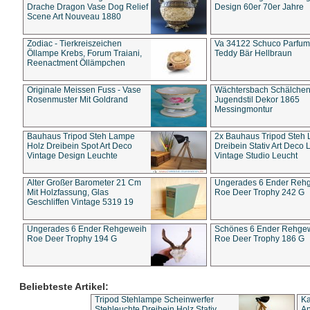
Drache Dragon Vase Dog Relief
Design 60er 70er Jahre
Scene Art Nouveau 1880
Zodiac - Tierkreiszeichen
Va 34122 Schuco Parfum 
Öllampe Krebs, Forum Traiani,
Teddy Bär Hellbraun
Reenactment Öllämpchen
Originale Meissen Fuss - Vase
Wächtersbach Schälche
Rosenmuster Mit Goldrand
Jugendstil Dekor 1865
Messingmontur
Bauhaus Tripod Steh Lampe
2x Bauhaus Tripod Steh
Holz Dreibein Spot Art Deco
Dreibein Stativ Art Deco L
Vintage Design Leuchte
Vintage Studio Leucht
Alter Großer Barometer 21 Cm
Ungerades 6 Ender Reh
Mit Holzfassung, Glas
Roe Deer Trophy 242 G
Geschliffen Vintage 5319 19
Ungerades 6 Ender Rehgeweih
Schönes 6 Ender Rehge
Roe Deer Trophy 194 G
Roe Deer Trophy 186 G
Beliebteste Artikel:
Tripod Stehlampe Scheinwerfer
Ka
Stehleuchte Dreibein Holz Stativ
An