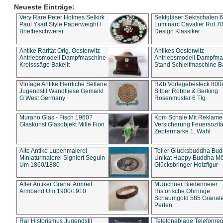
Neueste Einträge:
Very Rare Peter Holmes Selkirk
Sektgläser Sektschalen 
Paul Ysart Style Paperweight /
Luminarc Cavalier Rot 70
Briefbeschwerer
Design Klassiker
Antike Rarität Orig. Oesterwitz
Antikes Oesterwitz
Antriebsmodell Dampfmaschine
Antriebsmodell Dampfma
Kreisssäge Bakelit
Stand Schleifmaschine Ba
Vintage Antike Herrliche Seltene
R&b Vorlegebesteck 800
Jugendstil Wandfliese Gemarkt
Silber Robbe & Berking
G West Germany
Rosenmuster 6 Tlg.
Murano Glas - Fisch 1960?
Kpm Schale Mit Reklame
Glaskunst Glasobjekt Mille Fiori
Versicherung Feuersozitä
Zeptermarke 1. Wahl
Alte Antike Lupenmalerei
Toller Glücksbuddha Bu
Miniaturmalerei Signiert Seguin
Unikat Happy Buddha M
Um 1860/1880
Glücksbringer Holzfigur
Alter Antiker Granat Armreif
MÜnchner Biedermeier
Armband Um 1900/1910
Historische Ohrringe
Schaumgold 585 Granate 
Perlen
Rar Historismus Jugendstil
Telefonablage Telefonreg