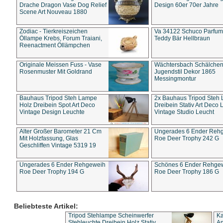
Drache Dragon Vase Dog Relief
Design 60er 70er Jahre
Scene Art Nouveau 1880
Zodiac - Tierkreiszeichen
Va 34122 Schuco Parfum 
Öllampe Krebs, Forum Traiani,
Teddy Bär Hellbraun
Reenactment Öllämpchen
Originale Meissen Fuss - Vase
Wächtersbach Schälche
Rosenmuster Mit Goldrand
Jugendstil Dekor 1865
Messingmontur
Bauhaus Tripod Steh Lampe
2x Bauhaus Tripod Steh
Holz Dreibein Spot Art Deco
Dreibein Stativ Art Deco L
Vintage Design Leuchte
Vintage Studio Leucht
Alter Großer Barometer 21 Cm
Ungerades 6 Ender Reh
Mit Holzfassung, Glas
Roe Deer Trophy 242 G
Geschliffen Vintage 5319 19
Ungerades 6 Ender Rehgeweih
Schönes 6 Ender Rehge
Roe Deer Trophy 194 G
Roe Deer Trophy 186 G
Beliebteste Artikel:
Tripod Stehlampe Scheinwerfer
Ka
Stehleuchte Dreibein Holz Stativ
An