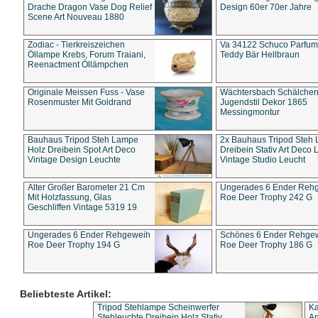
Drache Dragon Vase Dog Relief
Design 60er 70er Jahre
Scene Art Nouveau 1880
Zodiac - Tierkreiszeichen
Va 34122 Schuco Parfum 
Öllampe Krebs, Forum Traiani,
Teddy Bär Hellbraun
Reenactment Öllämpchen
Originale Meissen Fuss - Vase
Wächtersbach Schälche
Rosenmuster Mit Goldrand
Jugendstil Dekor 1865
Messingmontur
Bauhaus Tripod Steh Lampe
2x Bauhaus Tripod Steh
Holz Dreibein Spot Art Deco
Dreibein Stativ Art Deco L
Vintage Design Leuchte
Vintage Studio Leucht
Alter Großer Barometer 21 Cm
Ungerades 6 Ender Reh
Mit Holzfassung, Glas
Roe Deer Trophy 242 G
Geschliffen Vintage 5319 19
Ungerades 6 Ender Rehgeweih
Schönes 6 Ender Rehge
Roe Deer Trophy 194 G
Roe Deer Trophy 186 G
Beliebteste Artikel:
Tripod Stehlampe Scheinwerfer
Ka
Stehleuchte Dreibein Holz Stativ
An