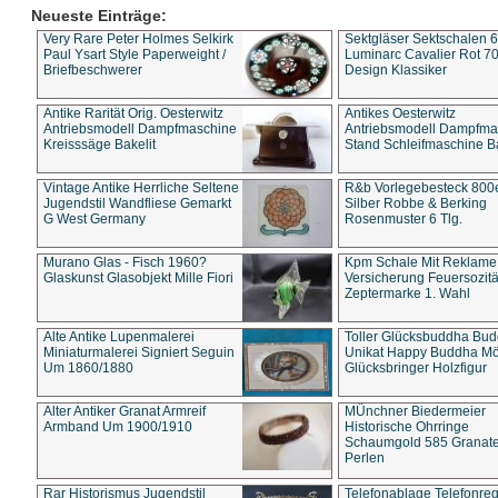
Neueste Einträge:
Very Rare Peter Holmes Selkirk
Sektgläser Sektschalen 
Paul Ysart Style Paperweight /
Luminarc Cavalier Rot 70
Briefbeschwerer
Design Klassiker
Antike Rarität Orig. Oesterwitz
Antikes Oesterwitz
Antriebsmodell Dampfmaschine
Antriebsmodell Dampfma
Kreisssäge Bakelit
Stand Schleifmaschine Ba
Vintage Antike Herrliche Seltene
R&b Vorlegebesteck 800
Jugendstil Wandfliese Gemarkt
Silber Robbe & Berking
G West Germany
Rosenmuster 6 Tlg.
Murano Glas - Fisch 1960?
Kpm Schale Mit Reklame
Glaskunst Glasobjekt Mille Fiori
Versicherung Feuersozitä
Zeptermarke 1. Wahl
Alte Antike Lupenmalerei
Toller Glücksbuddha Bu
Miniaturmalerei Signiert Seguin
Unikat Happy Buddha M
Um 1860/1880
Glücksbringer Holzfigur
Alter Antiker Granat Armreif
MÜnchner Biedermeier
Armband Um 1900/1910
Historische Ohrringe
Schaumgold 585 Granate 
Perlen
Rar Historismus Jugendstil
Telefonablage Telefonreg