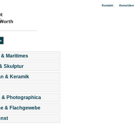
|
Kontakt
Anmelden
 & Maritimes
 & Skulptur
an & Keramik
 & Photographica
he & Flachgewebe
nst