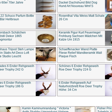
 60er 70er Jahre
Dackel Dachshund Bild Dog
Hund Art Nouveau Wmf S
22 Schuco Parfum Bottle
Rosenthal Vita Weiss Matt Schale
Bär Hellbraun
26 Cm
ersbach Schälchen
Keramik Figur Kurt Feuerriegel
stil Dekor 1865
Frohburg Sachsen Mädchen Mit
ngmontur
Katze Um 1915
uhaus Tripod Steh Lampe
Schaeffenacker Wand Platte
in Stativ Art Deco Loft
Fliese Relief Wandkeramik Wall
e Studio Leucht
Plaque Fisch
ades 6 Ender Rehgeweih
Schönes 6 Ender Rehgeweih
eer Trophy 242 G
Roe Deer Trophy 224 G
es 6 Ender Rehgeweih
6 Ender Rehgeweih Auf
eer Trophy 186 G
Naturholzbrett Roe Deer Trophy
Höhe: 34 Cm
Kamin Kaminumrandung " Victoria "
Fisher Pri
Antik Shabby Umrandung Vintage
Zubehör, V