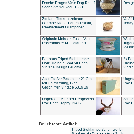
Drache Dragon Vase Dog Relief
Design
Scene Art Nouveau 1880
Zodiac - Tierkreiszeichen
Va 341
Öllampe Krebs, Forum Traiani,
Teddy 
Reenactment Öllämpchen
Originale Meissen Fuss - Vase
Wächt
Rosenmuster Mit Goldrand
Jugend
Messi
Bauhaus Tripod Steh Lampe
2x Ba
Holz Dreibein Spot Art Deco
Dreibe
Vintage Design Leuchte
Vintag
Alter Großer Barometer 21 Cm
Unger
Mit Holzfassung, Glas
Roe D
Geschliffen Vintage 5319 19
Ungerades 6 Ender Rehgeweih
Schön
Roe Deer Trophy 194 G
Roe D
Beliebteste Artikel:
Tripod Stehlampe Scheinwerfer
Stehleuchte Dreibein Holz Stativ