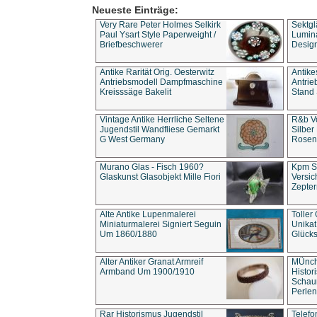
Neueste Einträge:
Very Rare Peter Holmes Selkirk
Sektgl
Paul Ysart Style Paperweight /
Lumina
Briefbeschwerer
Design
Antike Rarität Orig. Oesterwitz
Antike
Antriebsmodell Dampfmaschine
Antri
Kreisssäge Bakelit
Stand 
Vintage Antike Herrliche Seltene
R&b Vo
Jugendstil Wandfliese Gemarkt
Silber
G West Germany
Rosenm
Murano Glas - Fisch 1960?
Kpm S
Glaskunst Glasobjekt Mille Fiori
Versic
Zepter
Alte Antike Lupenmalerei
Toller
Miniaturmalerei Signiert Seguin
Unika
Um 1860/1880
Glücks
Alter Antiker Granat Armreif
MÜnch
Armband Um 1900/1910
Histor
Schaum
Perlen
Rar Historismus Jugendstil
Telefo