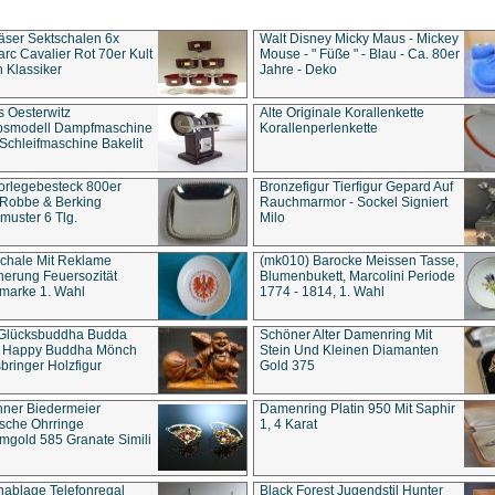
äser Sektschalen 6x
Walt Disney Micky Maus - Mickey
rc Cavalier Rot 70er Kult
Mouse - " Füße " - Blau - Ca. 80er
 Klassiker
Jahre - Deko
s Oesterwitz
Alte Originale Korallenkette
ebsmodell Dampfmaschine
Korallenperlenkette
Schleifmaschine Bakelit
rlegebesteck 800er
Bronzefigur Tierfigur Gepard Auf
 Robbe & Berking
Rauchmarmor - Sockel Signiert
uster 6 Tlg.
Milo
chale Mit Reklame
(mk010) Barocke Meissen Tasse,
herung Feuersozität
Blumenbukett, Marcolini Periode
marke 1. Wahl
1774 - 1814, 1. Wahl
 Glücksbuddha Budda
Schöner Alter Damenring Mit
t Happy Buddha Mönch
Stein Und Kleinen Diamanten
bringer Holzfigur
Gold 375
ner Biedermeier
Damenring Platin 950 Mit Saphir
ische Ohrringe
1, 4 Karat
gold 585 Granate Simili
nablage Telefonregal
Black Forest Jugendstil Hunter