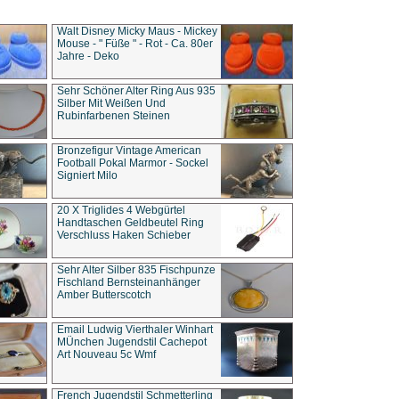
Walt Disney Micky Maus - Mickey
Mouse - " Füße " - Rot - Ca. 80er
Jahre - Deko
Sehr Schöner Alter Ring Aus 935
Silber Mit Weißen Und
Rubinfarbenen Steinen
Bronzefigur Vintage American
Football Pokal Marmor - Sockel
Signiert Milo
20 X Triglides 4 Webgürtel
Handtaschen Geldbeutel Ring
Verschluss Haken Schieber
Sehr Alter Silber 835 Fischpunze
Fischland Bernsteinanhänger
Amber Butterscotch
Email Ludwig Vierthaler Winhart
MÜnchen Jugendstil Cachepot
Art Nouveau 5c Wmf
French Jugendstil Schmetterling