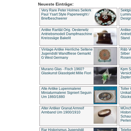
Neueste Einträge:
Very Rare Peter Holmes Selkirk
Sektgl
Paul Ysart Style Paperweight /
Lumina
Briefbeschwerer
Design
Antike Rarität Orig. Oesterwitz
Antike
Antriebsmodell Dampfmaschine
Antri
Kreisssäge Bakelit
Stand 
Vintage Antike Herrliche Seltene
R&b Vo
Jugendstil Wandfliese Gemarkt
Silber
G West Germany
Rosenm
Murano Glas - Fisch 1960?
Kpm S
Glaskunst Glasobjekt Mille Fiori
Versic
Zepter
Alte Antike Lupenmalerei
Toller
Miniaturmalerei Signiert Seguin
Unika
Um 1860/1880
Glücks
Alter Antiker Granat Armreif
MÜnch
Armband Um 1900/1910
Histor
Schaum
Perlen
Rar Historismus Jugendstil
Telefo