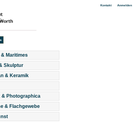
|
Kontakt
Anmelden
 & Maritimes
 & Skulptur
an & Keramik
 & Photographica
he & Flachgewebe
nst