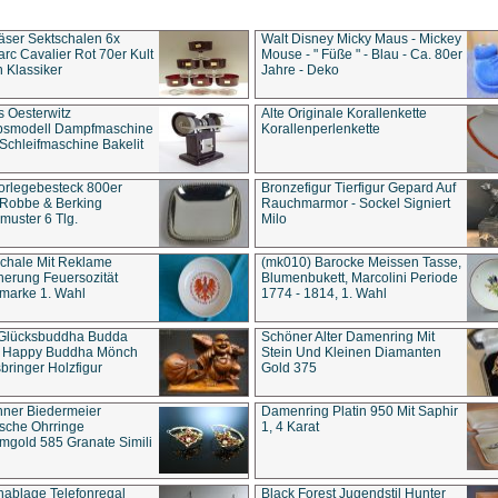
äser Sektschalen 6x
Walt Disney Micky Maus - Mickey
rc Cavalier Rot 70er Kult
Mouse - " Füße " - Blau - Ca. 80er
 Klassiker
Jahre - Deko
s Oesterwitz
Alte Originale Korallenkette
ebsmodell Dampfmaschine
Korallenperlenkette
Schleifmaschine Bakelit
rlegebesteck 800er
Bronzefigur Tierfigur Gepard Auf
 Robbe & Berking
Rauchmarmor - Sockel Signiert
uster 6 Tlg.
Milo
chale Mit Reklame
(mk010) Barocke Meissen Tasse,
herung Feuersozität
Blumenbukett, Marcolini Periode
marke 1. Wahl
1774 - 1814, 1. Wahl
 Glücksbuddha Budda
Schöner Alter Damenring Mit
t Happy Buddha Mönch
Stein Und Kleinen Diamanten
bringer Holzfigur
Gold 375
ner Biedermeier
Damenring Platin 950 Mit Saphir
ische Ohrringe
1, 4 Karat
gold 585 Granate Simili
nablage Telefonregal
Black Forest Jugendstil Hunter