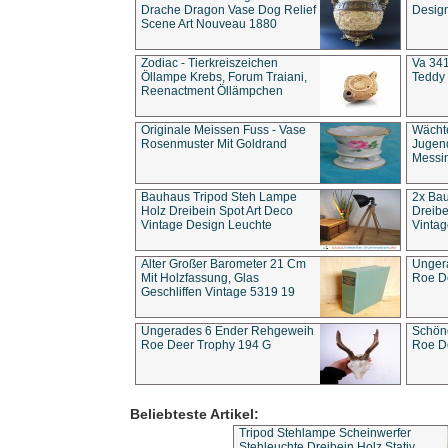
Drache Dragon Vase Dog Relief
Design
Scene Art Nouveau 1880
Zodiac - Tierkreiszeichen
Va 341
Öllampe Krebs, Forum Traiani,
Teddy 
Reenactment Öllämpchen
Originale Meissen Fuss - Vase
Wächt
Rosenmuster Mit Goldrand
Jugend
Messi
Bauhaus Tripod Steh Lampe
2x Ba
Holz Dreibein Spot Art Deco
Dreibe
Vintage Design Leuchte
Vintag
Alter Großer Barometer 21 Cm
Unger
Mit Holzfassung, Glas
Roe D
Geschliffen Vintage 5319 19
Ungerades 6 Ender Rehgeweih
Schön
Roe Deer Trophy 194 G
Roe D
Beliebteste Artikel:
Tripod Stehlampe Scheinwerfer
Stehleuchte Dreibein Holz Stativ