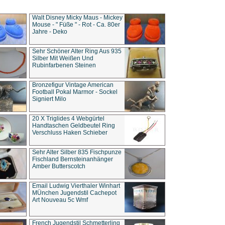
Walt Disney Micky Maus - Mickey
Mouse - " Füße " - Rot - Ca. 80er
Jahre - Deko
Sehr Schöner Alter Ring Aus 935
Silber Mit Weißen Und
Rubinfarbenen Steinen
Bronzefigur Vintage American
Football Pokal Marmor - Sockel
Signiert Milo
20 X Triglides 4 Webgürtel
Handtaschen Geldbeutel Ring
Verschluss Haken Schieber
Sehr Alter Silber 835 Fischpunze
Fischland Bernsteinanhänger
Amber Butterscotch
Email Ludwig Vierthaler Winhart
MÜnchen Jugendstil Cachepot
Art Nouveau 5c Wmf
French Jugendstil Schmetterling