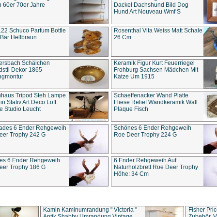
 60er 70er Jahre
Dackel Dachshund Bild Dog
Hund Art Nouveau Wmf S
22 Schuco Parfum Bottle
Rosenthal Vita Weiss Matt Schale
Bär Hellbraun
26 Cm
ersbach Schälchen
Keramik Figur Kurt Feuerriegel
stil Dekor 1865
Frohburg Sachsen Mädchen Mit
ngmontur
Katze Um 1915
uhaus Tripod Steh Lampe
Schaeffenacker Wand Platte
in Stativ Art Deco Loft
Fliese Relief Wandkeramik Wall
e Studio Leucht
Plaque Fisch
ades 6 Ender Rehgeweih
Schönes 6 Ender Rehgeweih
eer Trophy 242 G
Roe Deer Trophy 224 G
es 6 Ender Rehgeweih
6 Ender Rehgeweih Auf
eer Trophy 186 G
Naturholzbrett Roe Deer Trophy
Höhe: 34 Cm
Kamin Kaminumrandung " Victoria "
Fisher Pri
Antik Shabby Umrandung Vintage
Zubehör, V