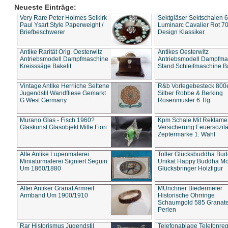
Neueste Einträge:
Very Rare Peter Holmes Selkirk
Sektgläser Sektschalen 
Paul Ysart Style Paperweight /
Luminarc Cavalier Rot 70
Briefbeschwerer
Design Klassiker
Antike Rarität Orig. Oesterwitz
Antikes Oesterwitz
Antriebsmodell Dampfmaschine
Antriebsmodell Dampfma
Kreisssäge Bakelit
Stand Schleifmaschine Ba
Vintage Antike Herrliche Seltene
R&b Vorlegebesteck 800
Jugendstil Wandfliese Gemarkt
Silber Robbe & Berking
G West Germany
Rosenmuster 6 Tlg.
Murano Glas - Fisch 1960?
Kpm Schale Mit Reklame
Glaskunst Glasobjekt Mille Fiori
Versicherung Feuersozitä
Zeptermarke 1. Wahl
Alte Antike Lupenmalerei
Toller Glücksbuddha Bu
Miniaturmalerei Signiert Seguin
Unikat Happy Buddha M
Um 1860/1880
Glücksbringer Holzfigur
Alter Antiker Granat Armreif
MÜnchner Biedermeier
Armband Um 1900/1910
Historische Ohrringe
Schaumgold 585 Granate 
Perlen
Rar Historismus Jugendstil
Telefonablage Telefonreg