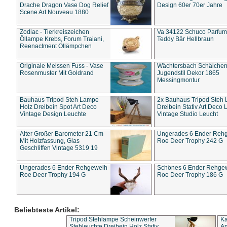
Drache Dragon Vase Dog Relief
Design 60er 70er Jahre
Scene Art Nouveau 1880
Zodiac - Tierkreiszeichen
Va 34122 Schuco Parfum 
Öllampe Krebs, Forum Traiani,
Teddy Bär Hellbraun
Reenactment Öllämpchen
Originale Meissen Fuss - Vase
Wächtersbach Schälche
Rosenmuster Mit Goldrand
Jugendstil Dekor 1865
Messingmontur
Bauhaus Tripod Steh Lampe
2x Bauhaus Tripod Steh
Holz Dreibein Spot Art Deco
Dreibein Stativ Art Deco L
Vintage Design Leuchte
Vintage Studio Leucht
Alter Großer Barometer 21 Cm
Ungerades 6 Ender Reh
Mit Holzfassung, Glas
Roe Deer Trophy 242 G
Geschliffen Vintage 5319 19
Ungerades 6 Ender Rehgeweih
Schönes 6 Ender Rehge
Roe Deer Trophy 194 G
Roe Deer Trophy 186 G
Beliebteste Artikel:
Tripod Stehlampe Scheinwerfer
Ka
Stehleuchte Dreibein Holz Stativ
An