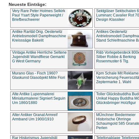
Neueste Einträge:
Very Rare Peter Holmes Selkirk
Sektgläser Sektschalen 
Paul Ysart Style Paperweight /
Luminarc Cavalier Rot 70
Briefbeschwerer
Design Klassiker
Antike Rarität Orig. Oesterwitz
Antikes Oesterwitz
Antriebsmodell Dampfmaschine
Antriebsmodell Dampfma
Kreisssäge Bakelit
Stand Schleifmaschine Ba
Vintage Antike Herrliche Seltene
R&b Vorlegebesteck 800
Jugendstil Wandfliese Gemarkt
Silber Robbe & Berking
G West Germany
Rosenmuster 6 Tlg.
Murano Glas - Fisch 1960?
Kpm Schale Mit Reklame
Glaskunst Glasobjekt Mille Fiori
Versicherung Feuersozitä
Zeptermarke 1. Wahl
Alte Antike Lupenmalerei
Toller Glücksbuddha Bu
Miniaturmalerei Signiert Seguin
Unikat Happy Buddha M
Um 1860/1880
Glücksbringer Holzfigur
Alter Antiker Granat Armreif
MÜnchner Biedermeier
Armband Um 1900/1910
Historische Ohrringe
Schaumgold 585 Granate 
Perlen
Rar Historismus Jugendstil
Telefonablage Telefonreg