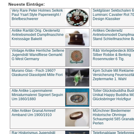
Neueste Einträge:
Very Rare Peter Holmes Selkirk
Sektgläser Sektschalen 
Paul Ysart Style Paperweight /
Luminarc Cavalier Rot 70
Briefbeschwerer
Design Klassiker
Antike Rarität Orig. Oesterwitz
Antikes Oesterwitz
Antriebsmodell Dampfmaschine
Antriebsmodell Dampfma
Kreisssäge Bakelit
Stand Schleifmaschine Ba
Vintage Antike Herrliche Seltene
R&b Vorlegebesteck 800
Jugendstil Wandfliese Gemarkt
Silber Robbe & Berking
G West Germany
Rosenmuster 6 Tlg.
Murano Glas - Fisch 1960?
Kpm Schale Mit Reklame
Glaskunst Glasobjekt Mille Fiori
Versicherung Feuersozitä
Zeptermarke 1. Wahl
Alte Antike Lupenmalerei
Toller Glücksbuddha Bu
Miniaturmalerei Signiert Seguin
Unikat Happy Buddha M
Um 1860/1880
Glücksbringer Holzfigur
Alter Antiker Granat Armreif
MÜnchner Biedermeier
Armband Um 1900/1910
Historische Ohrringe
Schaumgold 585 Granate 
Perlen
Rar Historismus Jugendstil
Telefonablage Telefonreg