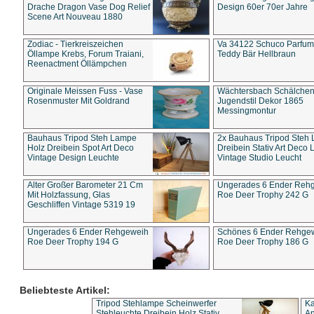
Drache Dragon Vase Dog Relief
Design 60er 70er Jahre
Scene Art Nouveau 1880
Zodiac - Tierkreiszeichen
Va 34122 Schuco Parfum 
Öllampe Krebs, Forum Traiani,
Teddy Bär Hellbraun
Reenactment Öllämpchen
Originale Meissen Fuss - Vase
Wächtersbach Schälche
Rosenmuster Mit Goldrand
Jugendstil Dekor 1865
Messingmontur
Bauhaus Tripod Steh Lampe
2x Bauhaus Tripod Steh
Holz Dreibein Spot Art Deco
Dreibein Stativ Art Deco L
Vintage Design Leuchte
Vintage Studio Leucht
Alter Großer Barometer 21 Cm
Ungerades 6 Ender Reh
Mit Holzfassung, Glas
Roe Deer Trophy 242 G
Geschliffen Vintage 5319 19
Ungerades 6 Ender Rehgeweih
Schönes 6 Ender Rehge
Roe Deer Trophy 194 G
Roe Deer Trophy 186 G
Beliebteste Artikel:
Tripod Stehlampe Scheinwerfer
Ka
Stehleuchte Dreibein Holz Stativ
An