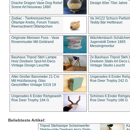
Drache Dragon Vase Dog Relief
Design 60er 70er Jahre
Scene Art Nouveau 1880
Zodiac - Tierkreiszeichen
Va 34122 Schuco Parfum 
Öllampe Krebs, Forum Traiani,
Teddy Bär Hellbraun
Reenactment Öllämpchen
Originale Meissen Fuss - Vase
Wächtersbach Schälche
Rosenmuster Mit Goldrand
Jugendstil Dekor 1865
Messingmontur
Bauhaus Tripod Steh Lampe
2x Bauhaus Tripod Steh
Holz Dreibein Spot Art Deco
Dreibein Stativ Art Deco L
Vintage Design Leuchte
Vintage Studio Leucht
Alter Großer Barometer 21 Cm
Ungerades 6 Ender Reh
Mit Holzfassung, Glas
Roe Deer Trophy 242 G
Geschliffen Vintage 5319 19
Ungerades 6 Ender Rehgeweih
Schönes 6 Ender Rehge
Roe Deer Trophy 194 G
Roe Deer Trophy 186 G
Beliebteste Artikel:
Tripod Stehlampe Scheinwerfer
Ka
Stehleuchte Dreibein Holz Stativ
An