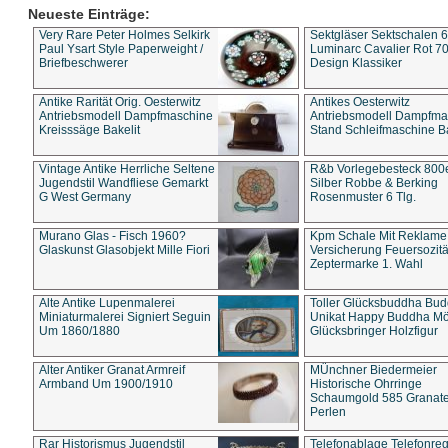
Neueste Einträge:
Very Rare Peter Holmes Selkirk
Sektgläser Sektschalen 
Paul Ysart Style Paperweight /
Luminarc Cavalier Rot 70
Briefbeschwerer
Design Klassiker
Antike Rarität Orig. Oesterwitz
Antikes Oesterwitz
Antriebsmodell Dampfmaschine
Antriebsmodell Dampfma
Kreisssäge Bakelit
Stand Schleifmaschine Ba
Vintage Antike Herrliche Seltene
R&b Vorlegebesteck 800
Jugendstil Wandfliese Gemarkt
Silber Robbe & Berking
G West Germany
Rosenmuster 6 Tlg.
Murano Glas - Fisch 1960?
Kpm Schale Mit Reklame
Glaskunst Glasobjekt Mille Fiori
Versicherung Feuersozitä
Zeptermarke 1. Wahl
Alte Antike Lupenmalerei
Toller Glücksbuddha Bu
Miniaturmalerei Signiert Seguin
Unikat Happy Buddha M
Um 1860/1880
Glücksbringer Holzfigur
Alter Antiker Granat Armreif
MÜnchner Biedermeier
Armband Um 1900/1910
Historische Ohrringe
Schaumgold 585 Granate 
Perlen
Rar Historismus Jugendstil
Telefonablage Telefonreg