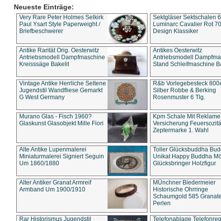
Neueste Einträge:
Very Rare Peter Holmes Selkirk
Sektgläser Sektschalen 
Paul Ysart Style Paperweight /
Luminarc Cavalier Rot 70
Briefbeschwerer
Design Klassiker
Antike Rarität Orig. Oesterwitz
Antikes Oesterwitz
Antriebsmodell Dampfmaschine
Antriebsmodell Dampfma
Kreisssäge Bakelit
Stand Schleifmaschine Ba
Vintage Antike Herrliche Seltene
R&b Vorlegebesteck 800
Jugendstil Wandfliese Gemarkt
Silber Robbe & Berking
G West Germany
Rosenmuster 6 Tlg.
Murano Glas - Fisch 1960?
Kpm Schale Mit Reklame
Glaskunst Glasobjekt Mille Fiori
Versicherung Feuersozitä
Zeptermarke 1. Wahl
Alte Antike Lupenmalerei
Toller Glücksbuddha Bu
Miniaturmalerei Signiert Seguin
Unikat Happy Buddha M
Um 1860/1880
Glücksbringer Holzfigur
Alter Antiker Granat Armreif
MÜnchner Biedermeier
Armband Um 1900/1910
Historische Ohrringe
Schaumgold 585 Granate 
Perlen
Rar Historismus Jugendstil
Telefonablage Telefonreg