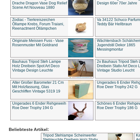
Drache Dragon Vase Dog Relief
Design 60er 70er Jahre
Scene Art Nouveau 1880
Zodiac - Tierkreiszeichen
Va 34122 Schuco Parfum 
Öllampe Krebs, Forum Traiani,
Teddy Bär Hellbraun
Reenactment Öllämpchen
Originale Meissen Fuss - Vase
Wächtersbach Schälche
Rosenmuster Mit Goldrand
Jugendstil Dekor 1865
Messingmontur
Bauhaus Tripod Steh Lampe
2x Bauhaus Tripod Steh
Holz Dreibein Spot Art Deco
Dreibein Stativ Art Deco L
Vintage Design Leuchte
Vintage Studio Leucht
Alter Großer Barometer 21 Cm
Ungerades 6 Ender Reh
Mit Holzfassung, Glas
Roe Deer Trophy 242 G
Geschliffen Vintage 5319 19
Ungerades 6 Ender Rehgeweih
Schönes 6 Ender Rehge
Roe Deer Trophy 194 G
Roe Deer Trophy 186 G
Beliebteste Artikel:
Tripod Stehlampe Scheinwerfer
Ka
Stehleuchte Dreibein Holz Stativ
An