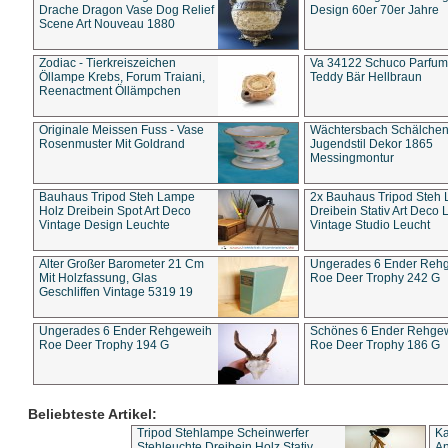
Drache Dragon Vase Dog Relief
Design 60er 70er Jahre
Scene Art Nouveau 1880
Zodiac - Tierkreiszeichen
Va 34122 Schuco Parfum 
Öllampe Krebs, Forum Traiani,
Teddy Bär Hellbraun
Reenactment Öllämpchen
Originale Meissen Fuss - Vase
Wächtersbach Schälche
Rosenmuster Mit Goldrand
Jugendstil Dekor 1865
Messingmontur
Bauhaus Tripod Steh Lampe
2x Bauhaus Tripod Steh
Holz Dreibein Spot Art Deco
Dreibein Stativ Art Deco L
Vintage Design Leuchte
Vintage Studio Leucht
Alter Großer Barometer 21 Cm
Ungerades 6 Ender Reh
Mit Holzfassung, Glas
Roe Deer Trophy 242 G
Geschliffen Vintage 5319 19
Ungerades 6 Ender Rehgeweih
Schönes 6 Ender Rehge
Roe Deer Trophy 194 G
Roe Deer Trophy 186 G
Beliebteste Artikel:
Tripod Stehlampe Scheinwerfer
Ka
Stehleuchte Dreibein Holz Stativ
An