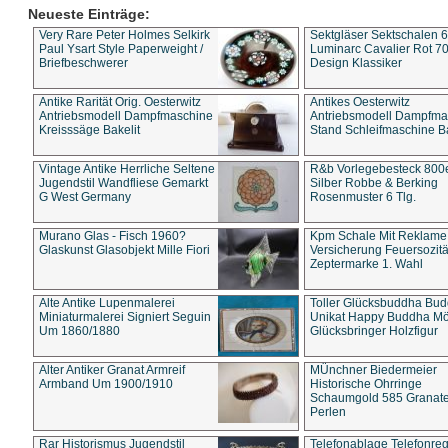
Neueste Einträge:
Very Rare Peter Holmes Selkirk
Sektgläser Sektschalen 
Paul Ysart Style Paperweight /
Luminarc Cavalier Rot 70
Briefbeschwerer
Design Klassiker
Antike Rarität Orig. Oesterwitz
Antikes Oesterwitz
Antriebsmodell Dampfmaschine
Antriebsmodell Dampfma
Kreisssäge Bakelit
Stand Schleifmaschine Ba
Vintage Antike Herrliche Seltene
R&b Vorlegebesteck 800
Jugendstil Wandfliese Gemarkt
Silber Robbe & Berking
G West Germany
Rosenmuster 6 Tlg.
Murano Glas - Fisch 1960?
Kpm Schale Mit Reklame
Glaskunst Glasobjekt Mille Fiori
Versicherung Feuersozitä
Zeptermarke 1. Wahl
Alte Antike Lupenmalerei
Toller Glücksbuddha Bu
Miniaturmalerei Signiert Seguin
Unikat Happy Buddha M
Um 1860/1880
Glücksbringer Holzfigur
Alter Antiker Granat Armreif
MÜnchner Biedermeier
Armband Um 1900/1910
Historische Ohrringe
Schaumgold 585 Granate 
Perlen
Rar Historismus Jugendstil
Telefonablage Telefonreg