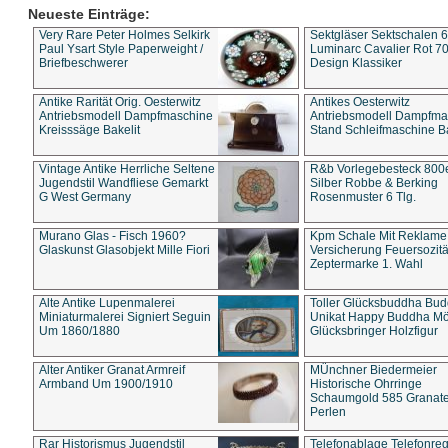
Neueste Einträge:
Very Rare Peter Holmes Selkirk
Sektgläser Sektschalen 
Paul Ysart Style Paperweight /
Luminarc Cavalier Rot 70
Briefbeschwerer
Design Klassiker
Antike Rarität Orig. Oesterwitz
Antikes Oesterwitz
Antriebsmodell Dampfmaschine
Antriebsmodell Dampfma
Kreisssäge Bakelit
Stand Schleifmaschine Ba
Vintage Antike Herrliche Seltene
R&b Vorlegebesteck 800
Jugendstil Wandfliese Gemarkt
Silber Robbe & Berking
G West Germany
Rosenmuster 6 Tlg.
Murano Glas - Fisch 1960?
Kpm Schale Mit Reklame
Glaskunst Glasobjekt Mille Fiori
Versicherung Feuersozitä
Zeptermarke 1. Wahl
Alte Antike Lupenmalerei
Toller Glücksbuddha Bu
Miniaturmalerei Signiert Seguin
Unikat Happy Buddha M
Um 1860/1880
Glücksbringer Holzfigur
Alter Antiker Granat Armreif
MÜnchner Biedermeier
Armband Um 1900/1910
Historische Ohrringe
Schaumgold 585 Granate 
Perlen
Rar Historismus Jugendstil
Telefonablage Telefonreg