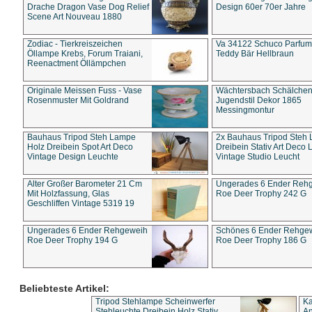
Drache Dragon Vase Dog Relief
Design 60er 70er Jahre
Scene Art Nouveau 1880
Zodiac - Tierkreiszeichen
Va 34122 Schuco Parfum 
Öllampe Krebs, Forum Traiani,
Teddy Bär Hellbraun
Reenactment Öllämpchen
Originale Meissen Fuss - Vase
Wächtersbach Schälche
Rosenmuster Mit Goldrand
Jugendstil Dekor 1865
Messingmontur
Bauhaus Tripod Steh Lampe
2x Bauhaus Tripod Steh
Holz Dreibein Spot Art Deco
Dreibein Stativ Art Deco L
Vintage Design Leuchte
Vintage Studio Leucht
Alter Großer Barometer 21 Cm
Ungerades 6 Ender Reh
Mit Holzfassung, Glas
Roe Deer Trophy 242 G
Geschliffen Vintage 5319 19
Ungerades 6 Ender Rehgeweih
Schönes 6 Ender Rehge
Roe Deer Trophy 194 G
Roe Deer Trophy 186 G
Beliebteste Artikel:
Tripod Stehlampe Scheinwerfer
Ka
Stehleuchte Dreibein Holz Stativ
An