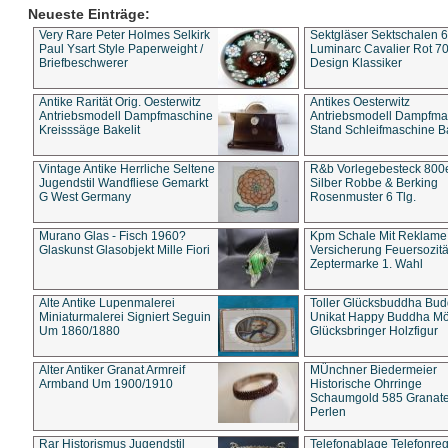
Neueste Einträge:
Very Rare Peter Holmes Selkirk
Sektgläser Sektschalen 
Paul Ysart Style Paperweight /
Luminarc Cavalier Rot 70
Briefbeschwerer
Design Klassiker
Antike Rarität Orig. Oesterwitz
Antikes Oesterwitz
Antriebsmodell Dampfmaschine
Antriebsmodell Dampfma
Kreisssäge Bakelit
Stand Schleifmaschine Ba
Vintage Antike Herrliche Seltene
R&b Vorlegebesteck 800
Jugendstil Wandfliese Gemarkt
Silber Robbe & Berking
G West Germany
Rosenmuster 6 Tlg.
Murano Glas - Fisch 1960?
Kpm Schale Mit Reklame
Glaskunst Glasobjekt Mille Fiori
Versicherung Feuersozitä
Zeptermarke 1. Wahl
Alte Antike Lupenmalerei
Toller Glücksbuddha Bu
Miniaturmalerei Signiert Seguin
Unikat Happy Buddha M
Um 1860/1880
Glücksbringer Holzfigur
Alter Antiker Granat Armreif
MÜnchner Biedermeier
Armband Um 1900/1910
Historische Ohrringe
Schaumgold 585 Granate 
Perlen
Rar Historismus Jugendstil
Telefonablage Telefonreg