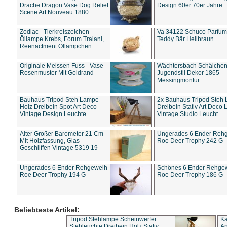
Drache Dragon Vase Dog Relief
Design 60er 70er Jahre
Scene Art Nouveau 1880
Zodiac - Tierkreiszeichen
Va 34122 Schuco Parfum 
Öllampe Krebs, Forum Traiani,
Teddy Bär Hellbraun
Reenactment Öllämpchen
Originale Meissen Fuss - Vase
Wächtersbach Schälche
Rosenmuster Mit Goldrand
Jugendstil Dekor 1865
Messingmontur
Bauhaus Tripod Steh Lampe
2x Bauhaus Tripod Steh
Holz Dreibein Spot Art Deco
Dreibein Stativ Art Deco L
Vintage Design Leuchte
Vintage Studio Leucht
Alter Großer Barometer 21 Cm
Ungerades 6 Ender Reh
Mit Holzfassung, Glas
Roe Deer Trophy 242 G
Geschliffen Vintage 5319 19
Ungerades 6 Ender Rehgeweih
Schönes 6 Ender Rehge
Roe Deer Trophy 194 G
Roe Deer Trophy 186 G
Beliebteste Artikel:
Tripod Stehlampe Scheinwerfer
Ka
Stehleuchte Dreibein Holz Stativ
An