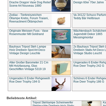
Drache Dragon Vase Dog Relief
Design 60er 70er Jahre
Scene Art Nouveau 1880
Zodiac - Tierkreiszeichen
Va 34122 Schuco Parfum 
Öllampe Krebs, Forum Traiani,
Teddy Bär Hellbraun
Reenactment Öllämpchen
Originale Meissen Fuss - Vase
Wächtersbach Schälche
Rosenmuster Mit Goldrand
Jugendstil Dekor 1865
Messingmontur
Bauhaus Tripod Steh Lampe
2x Bauhaus Tripod Steh
Holz Dreibein Spot Art Deco
Dreibein Stativ Art Deco L
Vintage Design Leuchte
Vintage Studio Leucht
Alter Großer Barometer 21 Cm
Ungerades 6 Ender Reh
Mit Holzfassung, Glas
Roe Deer Trophy 242 G
Geschliffen Vintage 5319 19
Ungerades 6 Ender Rehgeweih
Schönes 6 Ender Rehge
Roe Deer Trophy 194 G
Roe Deer Trophy 186 G
Beliebteste Artikel:
Tripod Stehlampe Scheinwerfer
Ka
Stehleuchte Dreibein Holz Stativ
An