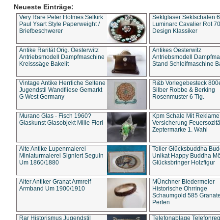
Neueste Einträge:
Very Rare Peter Holmes Selkirk
Sektgläser Sektschalen 
Paul Ysart Style Paperweight /
Luminarc Cavalier Rot 70
Briefbeschwerer
Design Klassiker
Antike Rarität Orig. Oesterwitz
Antikes Oesterwitz
Antriebsmodell Dampfmaschine
Antriebsmodell Dampfma
Kreisssäge Bakelit
Stand Schleifmaschine Ba
Vintage Antike Herrliche Seltene
R&b Vorlegebesteck 800
Jugendstil Wandfliese Gemarkt
Silber Robbe & Berking
G West Germany
Rosenmuster 6 Tlg.
Murano Glas - Fisch 1960?
Kpm Schale Mit Reklame
Glaskunst Glasobjekt Mille Fiori
Versicherung Feuersozitä
Zeptermarke 1. Wahl
Alte Antike Lupenmalerei
Toller Glücksbuddha Bu
Miniaturmalerei Signiert Seguin
Unikat Happy Buddha M
Um 1860/1880
Glücksbringer Holzfigur
Alter Antiker Granat Armreif
MÜnchner Biedermeier
Armband Um 1900/1910
Historische Ohrringe
Schaumgold 585 Granate 
Perlen
Rar Historismus Jugendstil
Telefonablage Telefonreg