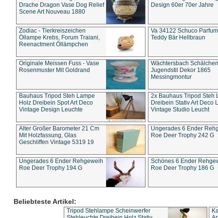
Drache Dragon Vase Dog Relief
Design 60er 70er Jahre
Scene Art Nouveau 1880
Zodiac - Tierkreiszeichen
Va 34122 Schuco Parfum 
Öllampe Krebs, Forum Traiani,
Teddy Bär Hellbraun
Reenactment Öllämpchen
Originale Meissen Fuss - Vase
Wächtersbach Schälche
Rosenmuster Mit Goldrand
Jugendstil Dekor 1865
Messingmontur
Bauhaus Tripod Steh Lampe
2x Bauhaus Tripod Steh
Holz Dreibein Spot Art Deco
Dreibein Stativ Art Deco L
Vintage Design Leuchte
Vintage Studio Leucht
Alter Großer Barometer 21 Cm
Ungerades 6 Ender Reh
Mit Holzfassung, Glas
Roe Deer Trophy 242 G
Geschliffen Vintage 5319 19
Ungerades 6 Ender Rehgeweih
Schönes 6 Ender Rehge
Roe Deer Trophy 194 G
Roe Deer Trophy 186 G
Beliebteste Artikel:
Tripod Stehlampe Scheinwerfer
Ka
Stehleuchte Dreibein Holz Stativ
An