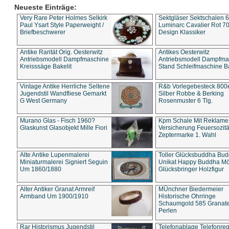
Neueste Einträge:
Very Rare Peter Holmes Selkirk
Sektgläser Sektschalen 
Paul Ysart Style Paperweight /
Luminarc Cavalier Rot 70
Briefbeschwerer
Design Klassiker
Antike Rarität Orig. Oesterwitz
Antikes Oesterwitz
Antriebsmodell Dampfmaschine
Antriebsmodell Dampfma
Kreisssäge Bakelit
Stand Schleifmaschine Ba
Vintage Antike Herrliche Seltene
R&b Vorlegebesteck 800
Jugendstil Wandfliese Gemarkt
Silber Robbe & Berking
G West Germany
Rosenmuster 6 Tlg.
Murano Glas - Fisch 1960?
Kpm Schale Mit Reklame
Glaskunst Glasobjekt Mille Fiori
Versicherung Feuersozitä
Zeptermarke 1. Wahl
Alte Antike Lupenmalerei
Toller Glücksbuddha Bu
Miniaturmalerei Signiert Seguin
Unikat Happy Buddha M
Um 1860/1880
Glücksbringer Holzfigur
Alter Antiker Granat Armreif
MÜnchner Biedermeier
Armband Um 1900/1910
Historische Ohrringe
Schaumgold 585 Granate 
Perlen
Rar Historismus Jugendstil
Telefonablage Telefonreg