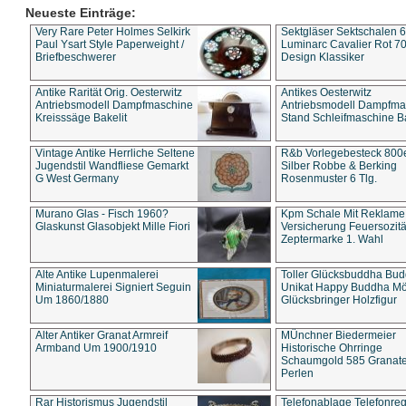
Neueste Einträge:
Very Rare Peter Holmes Selkirk
Sektgläser Sektschalen 
Paul Ysart Style Paperweight /
Luminarc Cavalier Rot 70
Briefbeschwerer
Design Klassiker
Antike Rarität Orig. Oesterwitz
Antikes Oesterwitz
Antriebsmodell Dampfmaschine
Antriebsmodell Dampfma
Kreisssäge Bakelit
Stand Schleifmaschine Ba
Vintage Antike Herrliche Seltene
R&b Vorlegebesteck 800
Jugendstil Wandfliese Gemarkt
Silber Robbe & Berking
G West Germany
Rosenmuster 6 Tlg.
Murano Glas - Fisch 1960?
Kpm Schale Mit Reklame
Glaskunst Glasobjekt Mille Fiori
Versicherung Feuersozitä
Zeptermarke 1. Wahl
Alte Antike Lupenmalerei
Toller Glücksbuddha Bu
Miniaturmalerei Signiert Seguin
Unikat Happy Buddha M
Um 1860/1880
Glücksbringer Holzfigur
Alter Antiker Granat Armreif
MÜnchner Biedermeier
Armband Um 1900/1910
Historische Ohrringe
Schaumgold 585 Granate 
Perlen
Rar Historismus Jugendstil
Telefonablage Telefonreg