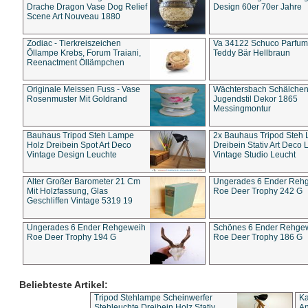
Drache Dragon Vase Dog Relief
Design 60er 70er Jahre
Scene Art Nouveau 1880
Zodiac - Tierkreiszeichen
Va 34122 Schuco Parfum 
Öllampe Krebs, Forum Traiani,
Teddy Bär Hellbraun
Reenactment Öllämpchen
Originale Meissen Fuss - Vase
Wächtersbach Schälche
Rosenmuster Mit Goldrand
Jugendstil Dekor 1865
Messingmontur
Bauhaus Tripod Steh Lampe
2x Bauhaus Tripod Steh
Holz Dreibein Spot Art Deco
Dreibein Stativ Art Deco L
Vintage Design Leuchte
Vintage Studio Leucht
Alter Großer Barometer 21 Cm
Ungerades 6 Ender Reh
Mit Holzfassung, Glas
Roe Deer Trophy 242 G
Geschliffen Vintage 5319 19
Ungerades 6 Ender Rehgeweih
Schönes 6 Ender Rehge
Roe Deer Trophy 194 G
Roe Deer Trophy 186 G
Beliebteste Artikel:
Tripod Stehlampe Scheinwerfer
Ka
Stehleuchte Dreibein Holz Stativ
An