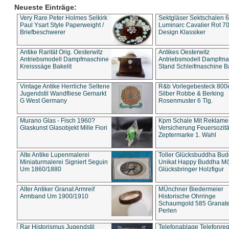
Neueste Einträge:
Very Rare Peter Holmes Selkirk
Sektgläser Sektschalen 
Paul Ysart Style Paperweight /
Luminarc Cavalier Rot 70
Briefbeschwerer
Design Klassiker
Antike Rarität Orig. Oesterwitz
Antikes Oesterwitz
Antriebsmodell Dampfmaschine
Antriebsmodell Dampfma
Kreisssäge Bakelit
Stand Schleifmaschine Ba
Vintage Antike Herrliche Seltene
R&b Vorlegebesteck 800
Jugendstil Wandfliese Gemarkt
Silber Robbe & Berking
G West Germany
Rosenmuster 6 Tlg.
Murano Glas - Fisch 1960?
Kpm Schale Mit Reklame
Glaskunst Glasobjekt Mille Fiori
Versicherung Feuersozitä
Zeptermarke 1. Wahl
Alte Antike Lupenmalerei
Toller Glücksbuddha Bu
Miniaturmalerei Signiert Seguin
Unikat Happy Buddha M
Um 1860/1880
Glücksbringer Holzfigur
Alter Antiker Granat Armreif
MÜnchner Biedermeier
Armband Um 1900/1910
Historische Ohrringe
Schaumgold 585 Granate 
Perlen
Rar Historismus Jugendstil
Telefonablage Telefonreg