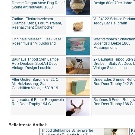
Drache Dragon Vase Dog Relief
Design 60er 70er Jahre
Scene Art Nouveau 1880
Zodiac - Tierkreiszeichen
Va 34122 Schuco Parfum 
Öllampe Krebs, Forum Traiani,
Teddy Bär Hellbraun
Reenactment Öllämpchen
Originale Meissen Fuss - Vase
Wächtersbach Schälche
Rosenmuster Mit Goldrand
Jugendstil Dekor 1865
Messingmontur
Bauhaus Tripod Steh Lampe
2x Bauhaus Tripod Steh
Holz Dreibein Spot Art Deco
Dreibein Stativ Art Deco L
Vintage Design Leuchte
Vintage Studio Leucht
Alter Großer Barometer 21 Cm
Ungerades 6 Ender Reh
Mit Holzfassung, Glas
Roe Deer Trophy 242 G
Geschliffen Vintage 5319 19
Ungerades 6 Ender Rehgeweih
Schönes 6 Ender Rehge
Roe Deer Trophy 194 G
Roe Deer Trophy 186 G
Beliebteste Artikel:
Tripod Stehlampe Scheinwerfer
Ka
Stehleuchte Dreibein Holz Stativ
An